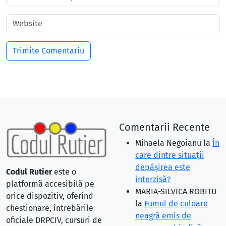
Comentarii Recente
Mihaela Negoianu
la
În
care dintre situaţii
depăşirea este
Codul Rutier
este o
interzisă?
platformă accesibilă pe
MARIA-SILVICA ROBITU
orice dispozitiv, oferind
la
Fumul de culoare
chestionare, întrebările
neagră emis de
oficiale DRPCIV, cursuri de