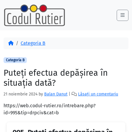
Skip to content
Skip to footer
Me
Acasă
Categoria B
Categoria B
Puteţi efectua depăşirea în
situaţia dată?
21 noiembrie 2024
by
Balan Danut
|
Lăsați un comentariu
https://web.codul-rutier.ro/intrebare.php?
id=995&tip=drpciv&cat=b