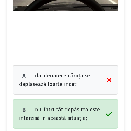
da, deoarece căruţa se
A
deplasează foarte încet;
nu, întrucât depăşirea este
B
interzisă în această situaţie;