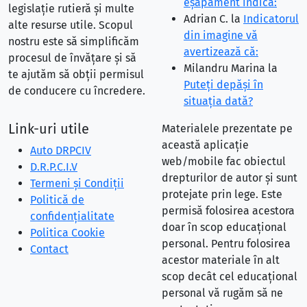
eşapament indică:
legislație rutieră și multe
Adrian C.
la
Indicatorul
alte resurse utile. Scopul
din imagine vă
nostru este să simplificăm
avertizează că:
procesul de învățare și să
Milandru Marina
la
te ajutăm să obții permisul
Puteţi depăşi în
de conducere cu încredere.
situaţia dată?
Link-uri utile
Materialele prezentate pe
această aplicație
Auto DRPCIV
web/mobile fac obiectul
D.R.P.C.I.V
drepturilor de autor și sunt
Termeni și Condiții
protejate prin lege. Este
Politică de
permisă folosirea acestora
confidențialitate
doar în scop educațional
Politica Cookie
personal. Pentru folosirea
Contact
acestor materiale în alt
scop decât cel educațional
personal vă rugăm să ne