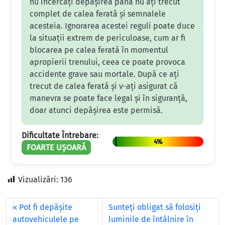
nu încercați depășirea până nu ați trecut
complet de calea ferată și semnalele
acesteia. Ignorarea acestei reguli poate duce
la situații extrem de periculoase, cum ar fi
blocarea pe calea ferată în momentul
apropierii trenului, ceea ce poate provoca
accidente grave sau mortale. După ce ați
trecut de calea ferată și v-ați asigurat că
manevra se poate face legal și în siguranță,
doar atunci depășirea este permisă.
Dificultate Întrebare:
4%
FOARTE UȘOARĂ
Vizualizări:
136
Pot fi depăşite
Sunteţi obligat să folosiţi
autovehiculele pe
luminile de întâlnire în