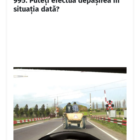
995.
Puteţi efectua depăşirea în
situaţia dată?