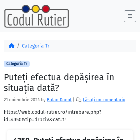
Skip to content
Skip to footer
Me
Acasă
Categoria Tr
Categoria Tr
Puteți efectua depășirea în
situația dată?
21 noiembrie 2024
by
Balan Danut
|
Lăsați un comentariu
https://web.codul-rutier.ro/intrebare.php?
id=4350&tip=drpciv&cat=tr