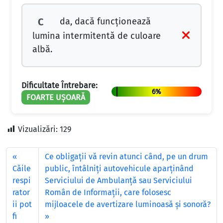
da, dacă funcționează
C
lumina intermitentă de culoare
albă.
Dificultate Întrebare:
6%
FOARTE UȘOARĂ
Vizualizări:
129
Ce obligaţii vă revin atunci când, pe un drum
Căile
public, întâlniţi autovehicule aparţinând
respi
Serviciului de Ambulanţă sau Serviciului
rator
Român de Informaţii, care folosesc
ii pot
mijloacele de avertizare luminoasă şi sonoră?
fi