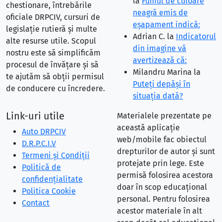
la
Fumul de culoare
chestionare, întrebările
neagră emis de
oficiale DRPCIV, cursuri de
eşapament indică:
legislație rutieră și multe
Adrian C.
la
Indicatorul
alte resurse utile. Scopul
din imagine vă
nostru este să simplificăm
avertizează că:
procesul de învățare și să
Milandru Marina
la
te ajutăm să obții permisul
Puteţi depăşi în
de conducere cu încredere.
situaţia dată?
Link-uri utile
Materialele prezentate pe
această aplicație
Auto DRPCIV
web/mobile fac obiectul
D.R.P.C.I.V
drepturilor de autor și sunt
Termeni și Condiții
protejate prin lege. Este
Politică de
permisă folosirea acestora
confidențialitate
doar în scop educațional
Politica Cookie
personal. Pentru folosirea
Contact
acestor materiale în alt