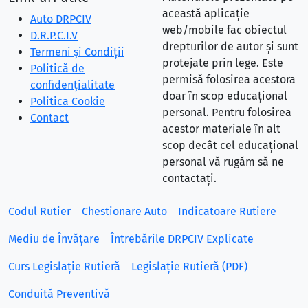
această aplicație
Auto DRPCIV
web/mobile fac obiectul
D.R.P.C.I.V
drepturilor de autor și sunt
Termeni și Condiții
protejate prin lege. Este
Politică de
permisă folosirea acestora
confidențialitate
doar în scop educațional
Politica Cookie
personal. Pentru folosirea
Contact
acestor materiale în alt
scop decât cel educațional
personal vă rugăm să ne
contactați.
Codul Rutier
Chestionare Auto
Indicatoare Rutiere
Mediu de Învățare
Întrebările DRPCIV Explicate
Curs Legislație Rutieră
Legislație Rutieră (PDF)
Conduită Preventivă