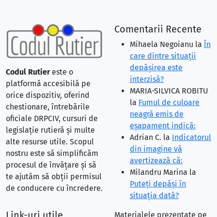
Comentarii Recente
Mihaela Negoianu
la
În
care dintre situaţii
depăşirea este
Codul Rutier
este o
interzisă?
platformă accesibilă pe
MARIA-SILVICA ROBITU
orice dispozitiv, oferind
la
Fumul de culoare
chestionare, întrebările
neagră emis de
oficiale DRPCIV, cursuri de
eşapament indică:
legislație rutieră și multe
Adrian C.
la
Indicatorul
alte resurse utile. Scopul
din imagine vă
nostru este să simplificăm
avertizează că:
procesul de învățare și să
Milandru Marina
la
te ajutăm să obții permisul
Puteţi depăşi în
de conducere cu încredere.
situaţia dată?
Link-uri utile
Materialele prezentate pe