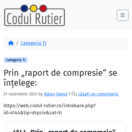
Skip to content
Skip to footer
Me
Acasă
Categoria Tr
Categoria Tr
Prin „raport de compresie“ se
înțelege:
21 noiembrie 2024
by
Balan Danut
|
Lăsați un comentariu
https://web.codul-rutier.ro/intrebare.php?
id=4144&tip=drpciv&cat=tr