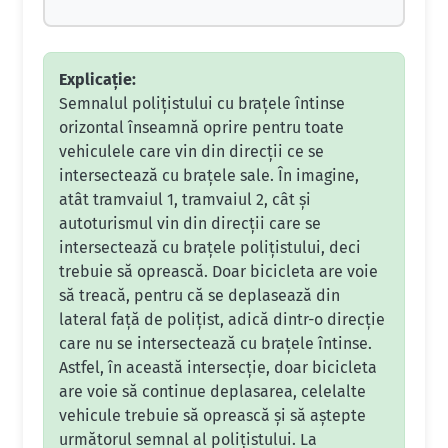
Explicație:
Semnalul polițistului cu brațele întinse
orizontal înseamnă oprire pentru toate
vehiculele care vin din direcții ce se
intersectează cu brațele sale. În imagine,
atât tramvaiul 1, tramvaiul 2, cât și
autoturismul vin din direcții care se
intersectează cu brațele polițistului, deci
trebuie să oprească. Doar bicicleta are voie
să treacă, pentru că se deplasează din
lateral față de polițist, adică dintr-o direcție
care nu se intersectează cu brațele întinse.
Astfel, în această intersecție, doar bicicleta
are voie să continue deplasarea, celelalte
vehicule trebuie să oprească și să aștepte
următorul semnal al polițistului. La