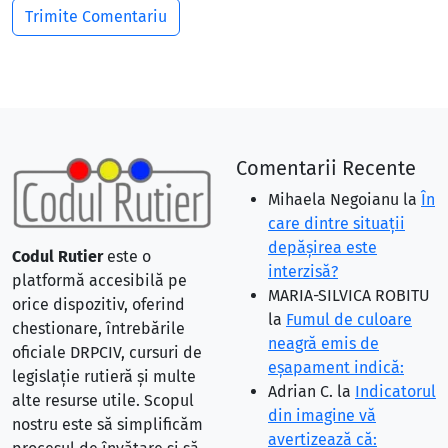
Comentarii Recente
Mihaela Negoianu
la
În
care dintre situaţii
depăşirea este
Codul Rutier
este o
interzisă?
platformă accesibilă pe
MARIA-SILVICA ROBITU
orice dispozitiv, oferind
la
Fumul de culoare
chestionare, întrebările
neagră emis de
oficiale DRPCIV, cursuri de
eşapament indică:
legislație rutieră și multe
Adrian C.
la
Indicatorul
alte resurse utile. Scopul
din imagine vă
nostru este să simplificăm
avertizează că: