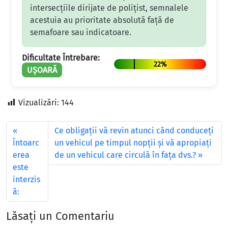
intersecțiile dirijate de polițist, semnalele
acestuia au prioritate absolută față de
semafoare sau indicatoare.
Dificultate Întrebare:
22%
UȘOARĂ
Vizualizări:
144
Ce obligații vă revin atunci când conduceți
Întoarc
un vehicul pe timpul nopții și vă apropiați
erea
de un vehicul care circulă în fața dvs.?
este
interzis
ă:
Lăsați un Comentariu