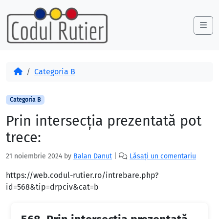
Skip to content
Skip to footer
Me
Acasă
Categoria B
Categoria B
Prin intersecţia prezentată pot
trece:
21 noiembrie 2024
by
Balan Danut
|
Lăsați un comentariu
https://web.codul-rutier.ro/intrebare.php?
id=568&tip=drpciv&cat=b