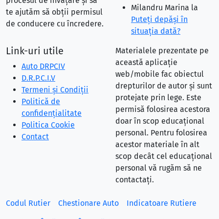
procesul de învățare și să
Milandru Marina
la
te ajutăm să obții permisul
Puteţi depăşi în
de conducere cu încredere.
situaţia dată?
Link-uri utile
Materialele prezentate pe
această aplicație
Auto DRPCIV
web/mobile fac obiectul
D.R.P.C.I.V
drepturilor de autor și sunt
Termeni și Condiții
protejate prin lege. Este
Politică de
permisă folosirea acestora
confidențialitate
doar în scop educațional
Politica Cookie
personal. Pentru folosirea
Contact
acestor materiale în alt
scop decât cel educațional
personal vă rugăm să ne
contactați.
Codul Rutier
Chestionare Auto
Indicatoare Rutiere