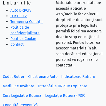
Link-uri utile
Materialele prezentate pe
această aplicație
Auto DRPCIV
web/mobile fac obiectul
D.R.P.C.I.V
drepturilor de autor și sunt
Termeni și Condiții
protejate prin lege. Este
Politică de
permisă folosirea acestora
confidențialitate
doar în scop educațional
Politica Cookie
personal. Pentru folosirea
Contact
acestor materiale în alt
scop decât cel educațional
personal vă rugăm să ne
contactați.
Codul Rutier
Chestionare Auto
Indicatoare Rutiere
Mediu de Învățare
Întrebările DRPCIV Explicate
Curs Legislație Rutieră
Legislație Rutieră (PDF)
Conduită Preventivă