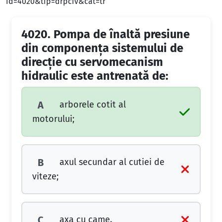
id=4020&tip=drpciv&cat=tr
4020.
Pompa de înaltă presiune
din componența sistemului de
direcție cu servomecanism
hidraulic este antrenată de:
arborele cotit al
A
motorului;
axul secundar al cutiei de
B
viteze;
axa cu came.
C