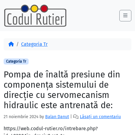
Skip to content
Skip to footer
Me
Acasă
Categoria Tr
Categoria Tr
Pompa de înaltă presiune din
componența sistemului de
direcție cu servomecanism
hidraulic este antrenată de:
21 noiembrie 2024
by
Balan Danut
|
Lăsați un comentariu
https://web.codul-rutier.ro/intrebare.php?