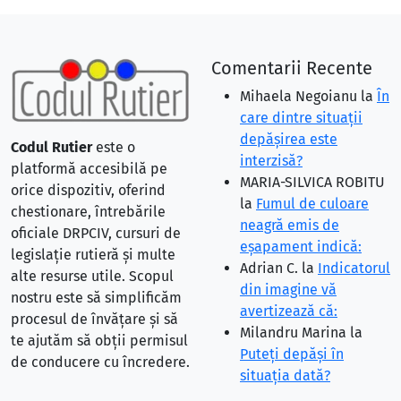
Comentarii Recente
Mihaela Negoianu
la
În
care dintre situaţii
depăşirea este
Codul Rutier
este o
interzisă?
platformă accesibilă pe
MARIA-SILVICA ROBITU
orice dispozitiv, oferind
la
Fumul de culoare
chestionare, întrebările
neagră emis de
oficiale DRPCIV, cursuri de
eşapament indică:
legislație rutieră și multe
Adrian C.
la
Indicatorul
alte resurse utile. Scopul
din imagine vă
nostru este să simplificăm
avertizează că:
procesul de învățare și să
Milandru Marina
la
te ajutăm să obții permisul
Puteţi depăşi în
de conducere cu încredere.
situaţia dată?