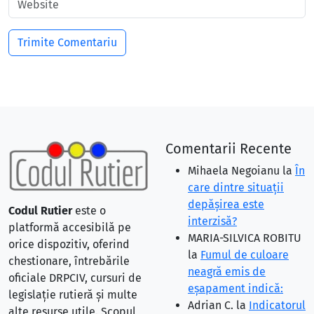
Comentarii Recente
Mihaela Negoianu
la
În
care dintre situaţii
depăşirea este
Codul Rutier
este o
interzisă?
platformă accesibilă pe
MARIA-SILVICA ROBITU
orice dispozitiv, oferind
la
Fumul de culoare
chestionare, întrebările
neagră emis de
oficiale DRPCIV, cursuri de
eşapament indică:
legislație rutieră și multe
Adrian C.
la
Indicatorul
alte resurse utile. Scopul