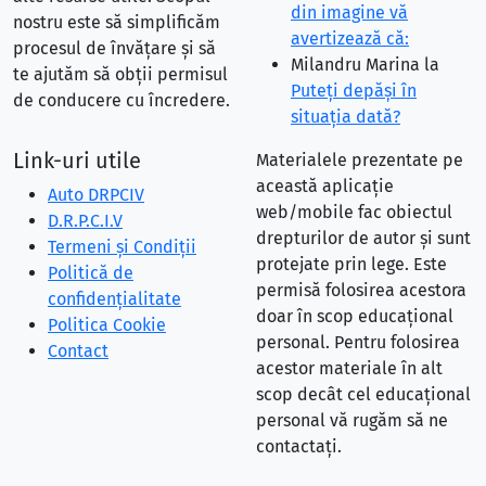
din imagine vă
nostru este să simplificăm
avertizează că:
procesul de învățare și să
Milandru Marina
la
te ajutăm să obții permisul
Puteţi depăşi în
de conducere cu încredere.
situaţia dată?
Link-uri utile
Materialele prezentate pe
această aplicație
Auto DRPCIV
web/mobile fac obiectul
D.R.P.C.I.V
drepturilor de autor și sunt
Termeni și Condiții
protejate prin lege. Este
Politică de
permisă folosirea acestora
confidențialitate
doar în scop educațional
Politica Cookie
personal. Pentru folosirea
Contact
acestor materiale în alt
scop decât cel educațional
personal vă rugăm să ne
contactați.