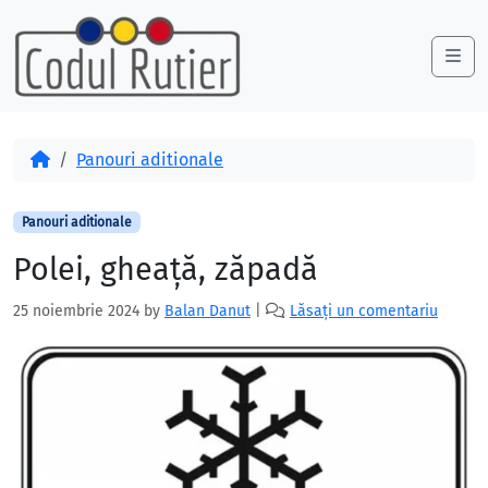
Skip to content
Skip to footer
Me
Acasă
Panouri aditionale
Panouri aditionale
Polei, gheață, zăpadă
25 noiembrie 2024
by
Balan Danut
|
Lăsați un comentariu