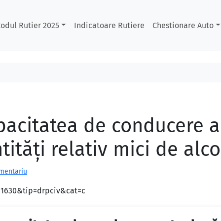
odul Rutier 2025
Indicatoare Rutiere
Chestionare Auto
apacitatea de conducere 
ităţi relativ mici de alco
omentariu
d=1630&tip=drpciv&cat=c