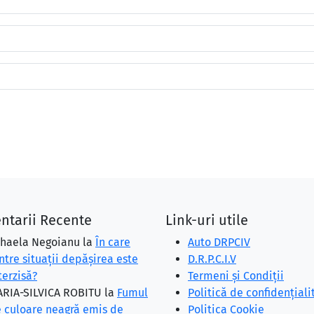
ntarii Recente
Link-uri utile
haela Negoianu
la
În care
Auto DRPCIV
ntre situaţii depăşirea este
D.R.P.C.I.V
terzisă?
Termeni și Condiții
RIA-SILVICA ROBITU
la
Fumul
Politică de confidențiali
 culoare neagră emis de
Politica Cookie