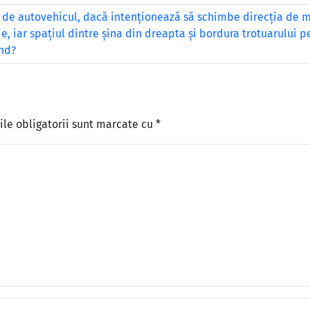
 de autovehicul, dacă intenţionează să schimbe direcţia de m
aie, iar spaţiul dintre şina din dreapta şi bordura trotuarului 
ând?
le obligatorii sunt marcate cu
*