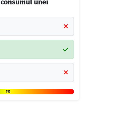
ă consumul unei
1%