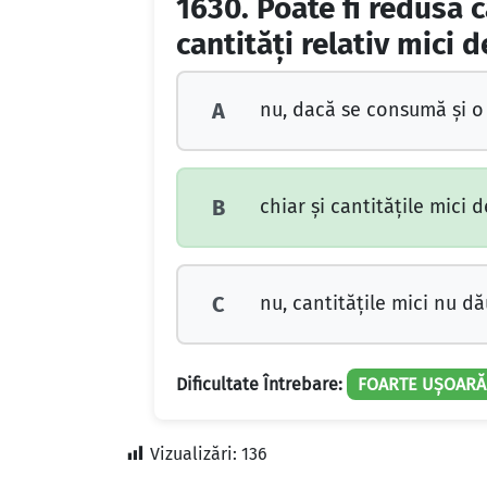
1630.
Poate fi redusă 
cantităţi relativ mici d
nu, dacă se consumă şi o
A
chiar şi cantităţile mici
B
nu, cantităţile mici nu d
C
Dificultate Întrebare:
FOARTE UȘOARĂ
Vizualizări:
136