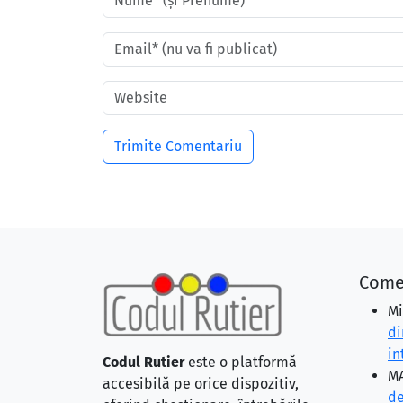
Come
Mi
di
in
Codul Rutier
este o platformă
MA
accesibilă pe orice dispozitiv,
de