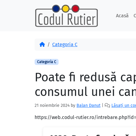
Skip to content
Skip to footer
Acasă
C
Acasă
Categoria C
Categoria C
Poate fi redusă c
consumul unei cant
21 noiembrie 2024
by
Balan Danut
|
Lăsați un c
https://web.codul-rutier.ro/intrebare.php?i