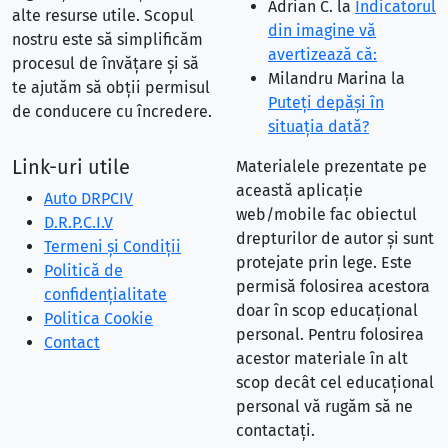
Adrian C.
la
Indicatorul
alte resurse utile. Scopul
din imagine vă
nostru este să simplificăm
avertizează că:
procesul de învățare și să
Milandru Marina
la
te ajutăm să obții permisul
Puteţi depăşi în
de conducere cu încredere.
situaţia dată?
Link-uri utile
Materialele prezentate pe
această aplicație
Auto DRPCIV
web/mobile fac obiectul
D.R.P.C.I.V
drepturilor de autor și sunt
Termeni și Condiții
protejate prin lege. Este
Politică de
permisă folosirea acestora
confidențialitate
doar în scop educațional
Politica Cookie
personal. Pentru folosirea
Contact
acestor materiale în alt
scop decât cel educațional
personal vă rugăm să ne
contactați.