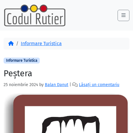
Skip to content
Skip to footer
Me
Acasă
Informare Turistica
Informare Turistica
Peștera
25 noiembrie 2024
by
Balan Danut
|
Lăsați un comentariu