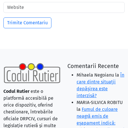
Comentarii Recente
Mihaela Negoianu
la
În
care dintre situaţii
depăşirea este
Codul Rutier
este o
interzisă?
platformă accesibilă pe
MARIA-SILVICA ROBITU
orice dispozitiv, oferind
la
Fumul de culoare
chestionare, întrebările
neagră emis de
oficiale DRPCIV, cursuri de
eşapament indică:
legislație rutieră și multe