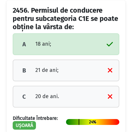
2456.
Permisul de conducere
pentru subcategoria C1E se poate
obţine la vârsta de:
18 ani;
A
21 de ani;
B
20 de ani.
C
Dificultate Întrebare:
24%
UȘOARĂ