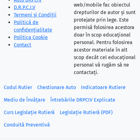
web/mobile fac obiectul
D.R.P.C.I.V
drepturilor de autor și sunt
Termeni și Condiții
protejate prin lege. Este
Politică de
permisă folosirea acestora
confidențialitate
doar în scop educațional
Politica Cookie
personal. Pentru folosirea
Contact
acestor materiale în alt
scop decât cel educațional
personal vă rugăm să ne
contactați.
Codul Rutier
Chestionare Auto
Indicatoare Rutiere
Mediu de Învățare
Întrebările DRPCIV Explicate
Curs Legislație Rutieră
Legislație Rutieră (PDF)
Conduită Preventivă