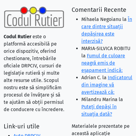
Comentarii Recente
Mihaela Negoianu
la
În
care dintre situaţii
depăşirea este
Codul Rutier
este o
interzisă?
platformă accesibilă pe
MARIA-SILVICA ROBITU
orice dispozitiv, oferind
la
Fumul de culoare
chestionare, întrebările
neagră emis de
oficiale DRPCIV, cursuri de
eşapament indică:
legislație rutieră și multe
Adrian C.
la
Indicatorul
alte resurse utile. Scopul
din imagine vă
nostru este să simplificăm
avertizează că:
procesul de învățare și să
Milandru Marina
la
te ajutăm să obții permisul
Puteţi depăşi în
de conducere cu încredere.
situaţia dată?
Link-uri utile
Materialele prezentate pe
această aplicație
Auto DRPCIV