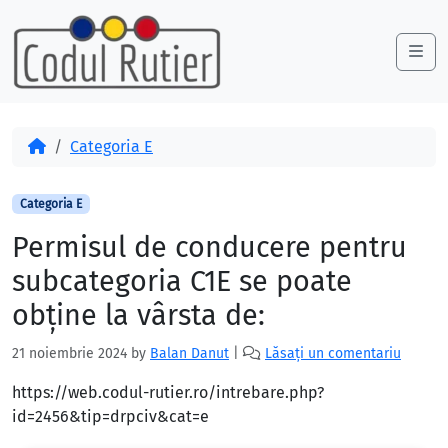
Skip to content
Skip to footer
Me
Acasă
Categoria E
Categoria E
Permisul de conducere pentru
subcategoria C1E se poate
obţine la vârsta de:
21 noiembrie 2024
by
Balan Danut
|
Lăsați un comentariu
https://web.codul-rutier.ro/intrebare.php?
id=2456&tip=drpciv&cat=e