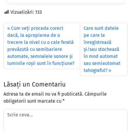
Vizualizări:
133
Cum veţi proceda corect
Care sunt datele
dacă, la apropierea de o
pe care le
trecere la nivel cu o cale ferată
înregistrează
prevăzută cu semibariere
şi/sau stochează
automate, semnalele sonore şi
în mod automat
luminile roşii sunt în funcţiune?
sau semiautomat
tahograful?
Lăsați un Comentariu
Adresa ta de email nu va fi publicată.
Câmpurile
obligatorii sunt marcate cu
*