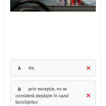
da;
A
prin excepţie, nu se
B
consideră depăşire în cazul
bicicliştilor;