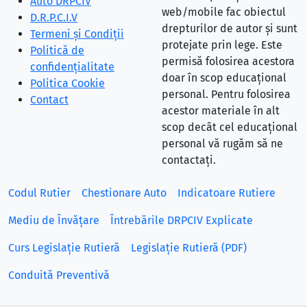
Auto DRPCIV
web/mobile fac obiectul
D.R.P.C.I.V
drepturilor de autor și sunt
Termeni și Condiții
protejate prin lege. Este
Politică de
permisă folosirea acestora
confidențialitate
doar în scop educațional
Politica Cookie
personal. Pentru folosirea
Contact
acestor materiale în alt
scop decât cel educațional
personal vă rugăm să ne
contactați.
Codul Rutier
Chestionare Auto
Indicatoare Rutiere
Mediu de Învățare
Întrebările DRPCIV Explicate
Curs Legislație Rutieră
Legislație Rutieră (PDF)
Conduită Preventivă