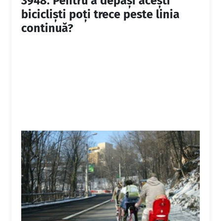
3948.
Pentru a depăşi aceşti
biciclişti poţi trece peste linia
continuă?