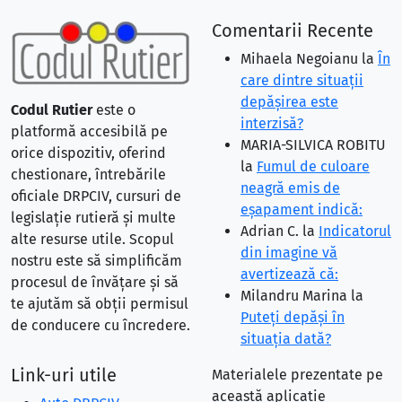
Comentarii Recente
Mihaela Negoianu
la
În
care dintre situaţii
depăşirea este
Codul Rutier
este o
interzisă?
platformă accesibilă pe
MARIA-SILVICA ROBITU
orice dispozitiv, oferind
la
Fumul de culoare
chestionare, întrebările
neagră emis de
oficiale DRPCIV, cursuri de
eşapament indică:
legislație rutieră și multe
Adrian C.
la
Indicatorul
alte resurse utile. Scopul
din imagine vă
nostru este să simplificăm
avertizează că:
procesul de învățare și să
Milandru Marina
la
te ajutăm să obții permisul
Puteţi depăşi în
de conducere cu încredere.
situaţia dată?
Link-uri utile
Materialele prezentate pe
această aplicație