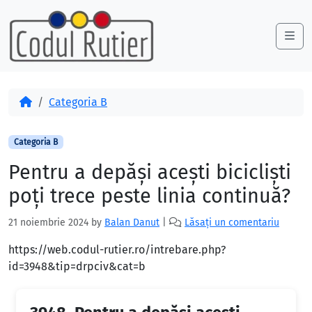
Skip to content
Skip to footer
Me
Acasă
Categoria B
Categoria B
Pentru a depăşi aceşti biciclişti
poţi trece peste linia continuă?
21 noiembrie 2024
by
Balan Danut
|
Lăsați un comentariu
https://web.codul-rutier.ro/intrebare.php?
id=3948&tip=drpciv&cat=b