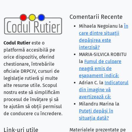
Comentarii Recente
Mihaela Negoianu
la
În
care dintre situaţii
depăşirea este
Codul Rutier
este o
interzisă?
platformă accesibilă pe
MARIA-SILVICA ROBITU
orice dispozitiv, oferind
la
Fumul de culoare
chestionare, întrebările
neagră emis de
oficiale DRPCIV, cursuri de
eşapament indică:
legislație rutieră și multe
Adrian C.
la
Indicatorul
alte resurse utile. Scopul
din imagine vă
nostru este să simplificăm
avertizează că:
procesul de învățare și să
Milandru Marina
la
te ajutăm să obții permisul
Puteţi depăşi în
de conducere cu încredere.
situaţia dată?
Link-uri utile
Materialele prezentate pe