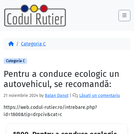
Skip to content
Skip to footer
Me
Acasă
Categoria C
Categoria C
Pentru a conduce ecologic un
autovehicul, se recomandă:
21 noiembrie 2024
by
Balan Danut
|
Lăsați un comentariu
https://web.codul-rutier.ro/intrebare.php?
id=1800&tip=drpciv&cat=c