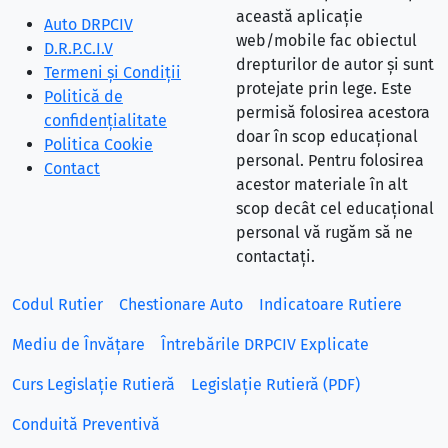
această aplicație
Auto DRPCIV
web/mobile fac obiectul
D.R.P.C.I.V
drepturilor de autor și sunt
Termeni și Condiții
protejate prin lege. Este
Politică de
permisă folosirea acestora
confidențialitate
doar în scop educațional
Politica Cookie
personal. Pentru folosirea
Contact
acestor materiale în alt
scop decât cel educațional
personal vă rugăm să ne
contactați.
Codul Rutier
Chestionare Auto
Indicatoare Rutiere
Mediu de Învățare
Întrebările DRPCIV Explicate
Curs Legislație Rutieră
Legislație Rutieră (PDF)
Conduită Preventivă