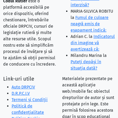
Codul Rutier
este o
interzisă?
platformă accesibilă pe
MARIA-SILVICA ROBITU
orice dispozitiv, oferind
la
Fumul de culoare
chestionare, întrebările
neagră emis de
oficiale DRPCIV, cursuri de
eşapament indică:
legislație rutieră și multe
Adrian C.
la
Indicatorul
alte resurse utile. Scopul
din imagine vă
nostru este să simplificăm
avertizează că:
procesul de învățare și să
Milandru Marina
la
te ajutăm să obții permisul
Puteţi depăşi în
de conducere cu încredere.
situaţia dată?
Link-uri utile
Materialele prezentate pe
această aplicație
Auto DRPCIV
web/mobile fac obiectul
D.R.P.C.I.V
drepturilor de autor și sunt
Termeni și Condiții
protejate prin lege. Este
Politică de
permisă folosirea acestora
confidențialitate
doar în scop educațional