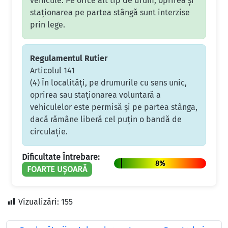
vehicule. Pe orice alt tip de drum, oprirea și
staționarea pe partea stângă sunt interzise
prin lege.
Regulamentul Rutier
Articolul 141
(4) În localităţi, pe drumurile cu sens unic,
oprirea sau staţionarea voluntară a
vehiculelor este permisă şi pe partea stânga,
dacă rămâne liberă cel puţin o bandă de
circulaţie.
Dificultate Întrebare:
8%
FOARTE UȘOARĂ
Vizualizări:
155