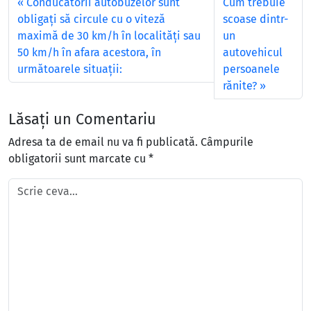
Conducătorii autobuzelor sunt
Cum trebuie
obligaţi să circule cu o viteză
scoase dintr-
maximă de 30 km/h în localităţi sau
un
50 km/h în afara acestora, în
autovehicul
următoarele situaţii:
persoanele
rănite?
Lăsați un Comentariu
Adresa ta de email nu va fi publicată.
Câmpurile
obligatorii sunt marcate cu
*