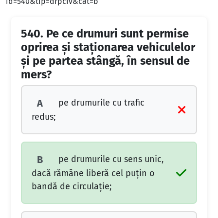
id=540&tip=drpciv&cat=b
540.
Pe ce drumuri sunt permise
oprirea şi staţionarea vehiculelor
şi pe partea stângă, în sensul de
mers?
pe drumurile cu trafic
A
redus;
pe drumurile cu sens unic,
B
dacă rămâne liberă cel puţin o
bandă de circulaţie;