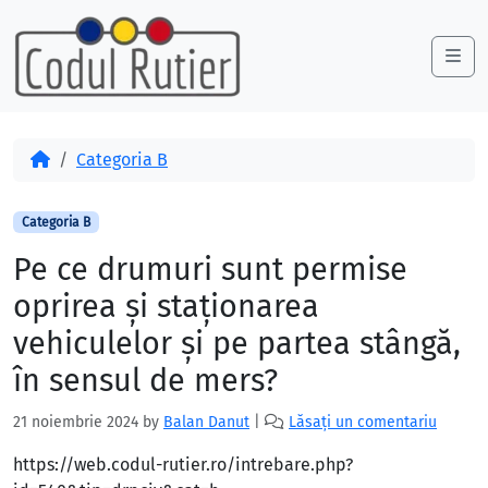
Skip to content
Skip to footer
Me
Acasă
Categoria B
Categoria B
Pe ce drumuri sunt permise
oprirea şi staţionarea
vehiculelor şi pe partea stângă,
în sensul de mers?
21 noiembrie 2024
by
Balan Danut
|
Lăsați un comentariu
https://web.codul-rutier.ro/intrebare.php?