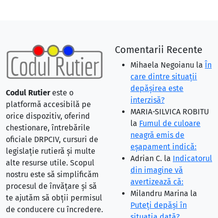
Comentarii Recente
Mihaela Negoianu
la
În
care dintre situaţii
depăşirea este
Codul Rutier
este o
interzisă?
platformă accesibilă pe
MARIA-SILVICA ROBITU
orice dispozitiv, oferind
la
Fumul de culoare
chestionare, întrebările
neagră emis de
oficiale DRPCIV, cursuri de
eşapament indică:
legislație rutieră și multe
Adrian C.
la
Indicatorul
alte resurse utile. Scopul
din imagine vă
nostru este să simplificăm
avertizează că:
procesul de învățare și să
Milandru Marina
la
te ajutăm să obții permisul
Puteţi depăşi în
de conducere cu încredere.
situaţia dată?