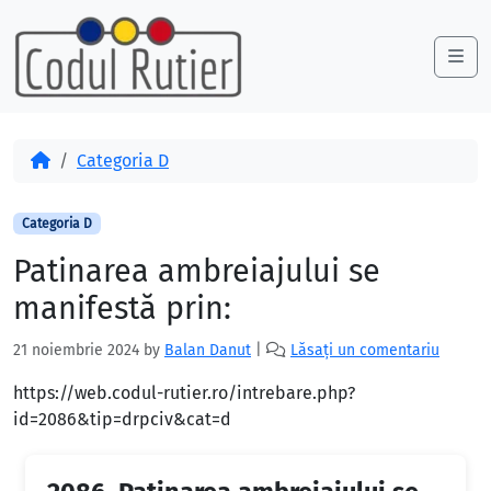
Skip to content
Skip to footer
Me
Acasă
Categoria D
Categoria D
Patinarea ambreiajului se
manifestă prin:
21 noiembrie 2024
by
Balan Danut
|
Lăsați un comentariu
https://web.codul-rutier.ro/intrebare.php?
id=2086&tip=drpciv&cat=d