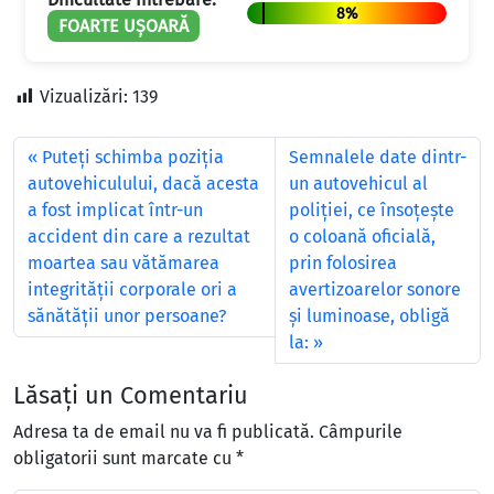
8%
FOARTE UȘOARĂ
Vizualizări:
139
Puteţi schimba poziţia
Semnalele date dintr-
autovehiculului, dacă acesta
un autovehicul al
a fost implicat într-un
poliției, ce însoțește
accident din care a rezultat
o coloană oficială,
moartea sau vătămarea
prin folosirea
integrităţii corporale ori a
avertizoarelor sonore
sănătăţii unor persoane?
și luminoase, obligă
la:
Lăsați un Comentariu
Adresa ta de email nu va fi publicată.
Câmpurile
obligatorii sunt marcate cu
*