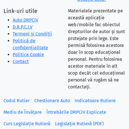
Link-uri utile
Materialele prezentate pe
această aplicație
Auto DRPCIV
web/mobile fac obiectul
D.R.P.C.I.V
drepturilor de autor și sunt
Termeni și Condiții
protejate prin lege. Este
Politică de
permisă folosirea acestora
confidențialitate
doar în scop educațional
Politica Cookie
personal. Pentru folosirea
Contact
acestor materiale în alt
scop decât cel educațional
personal vă rugăm să ne
contactați.
Codul Rutier
Chestionare Auto
Indicatoare Rutiere
Mediu de Învățare
Întrebările DRPCIV Explicate
Curs Legislație Rutieră
Legislație Rutieră (PDF)