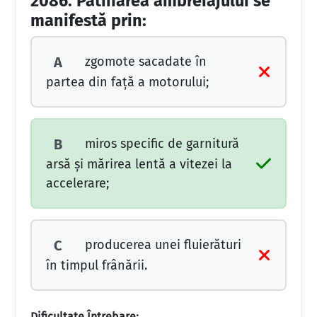
2086.
Patinarea ambreiajului se
manifestă prin:
zgomote sacadate în
A
partea din faţă a motorului;
miros specific de garnitură
B
arsă şi mărirea lentă a vitezei la
accelerare;
producerea unei fluierături
C
în timpul frânării.
Dificultate Întrebare: