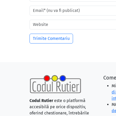
Come
Mi
di
in
Codul Rutier
este o platformă
MA
accesibilă pe orice dispozitiv,
de
oferind chestionare, întrebările