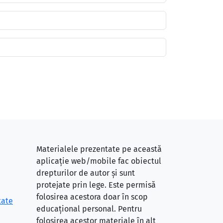
Materialele prezentate pe această
aplicație web/mobile fac obiectul
drepturilor de autor și sunt
protejate prin lege. Este permisă
folosirea acestora doar în scop
tate
educațional personal. Pentru
folosirea acestor materiale în alt