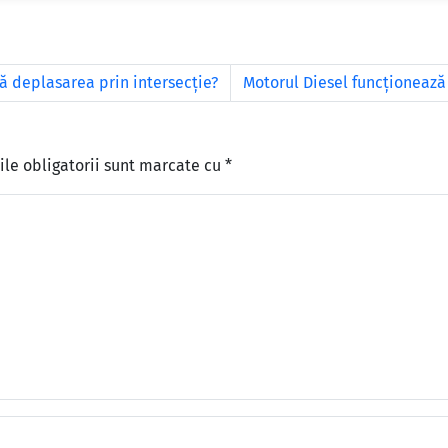
ă deplasarea prin intersecţie?
Motorul Diesel funcţionează
le obligatorii sunt marcate cu
*