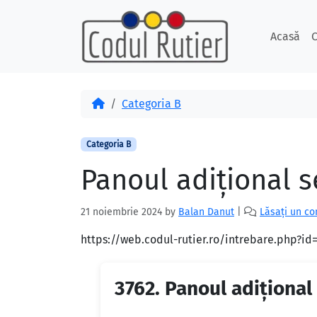
Skip to content
Skip to footer
Acasă
C
Acasă
Categoria B
Categoria B
Panoul adiţional s
21 noiembrie 2024
by
Balan Danut
|
Lăsați un c
https://web.codul-rutier.ro/intrebare.php?i
3762.
Panoul adiţional