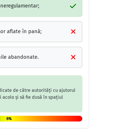
 neregulamentar;
or aflate în pană;
nile abandonate.
icate de către autorități cu ajutorul
 acolo și să fie dusă în spațiul
6%