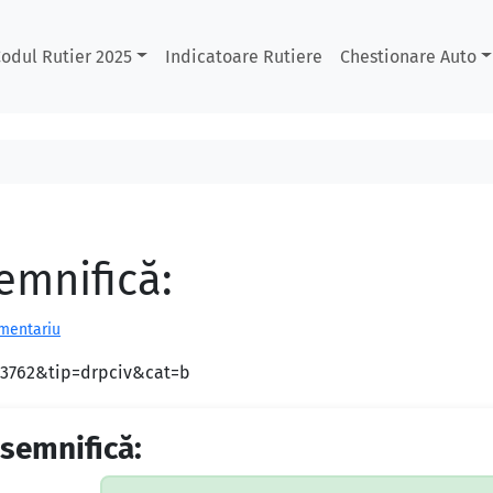
odul Rutier 2025
Indicatoare Rutiere
Chestionare Auto
emnifică:
omentariu
d=3762&tip=drpciv&cat=b
 semnifică: