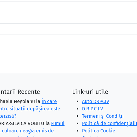
ntarii Recente
Link-uri utile
haela Negoianu
la
În care
Auto DRPCIV
ntre situaţii depăşirea este
D.R.P.C.I.V
terzisă?
Termeni și Condiții
RIA-SILVICA ROBITU
la
Fumul
Politică de confidențiali
 culoare neagră emis de
Politica Cookie