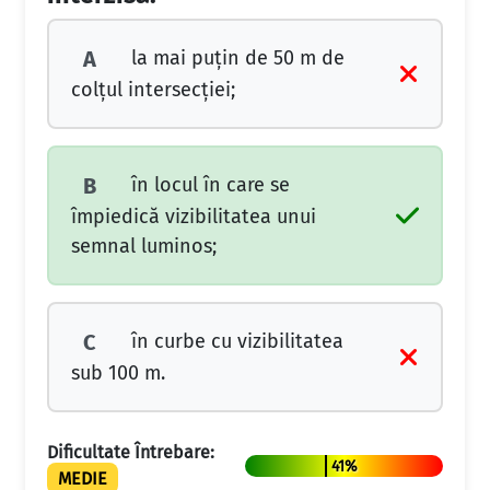
la mai puțin de 50 m de
A
colțul intersecției;
în locul în care se
B
împiedică vizibilitatea unui
semnal luminos;
în curbe cu vizibilitatea
C
sub 100 m.
Dificultate Întrebare:
41%
MEDIE