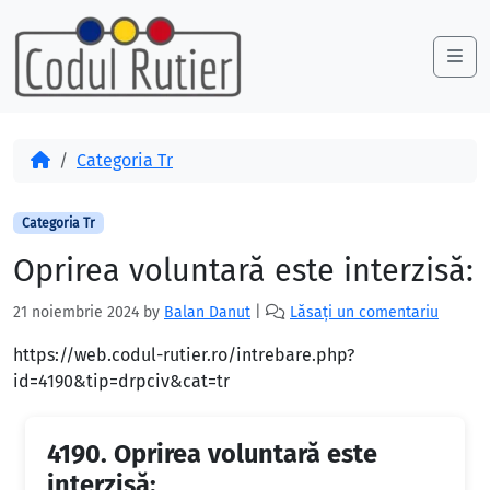
Skip to content
Skip to footer
Me
Acasă
Categoria Tr
Categoria Tr
Oprirea voluntară este interzisă:
21 noiembrie 2024
by
Balan Danut
|
Lăsați un comentariu
https://web.codul-rutier.ro/intrebare.php?
id=4190&tip=drpciv&cat=tr
4190.
Oprirea voluntară este
interzisă: