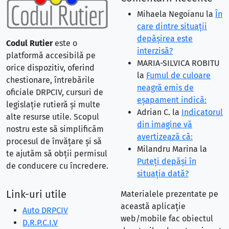
Mihaela Negoianu
la
În
care dintre situaţii
depăşirea este
Codul Rutier
este o
interzisă?
platformă accesibilă pe
MARIA-SILVICA ROBITU
orice dispozitiv, oferind
la
Fumul de culoare
chestionare, întrebările
neagră emis de
oficiale DRPCIV, cursuri de
eşapament indică:
legislație rutieră și multe
Adrian C.
la
Indicatorul
alte resurse utile. Scopul
din imagine vă
nostru este să simplificăm
avertizează că:
procesul de învățare și să
Milandru Marina
la
te ajutăm să obții permisul
Puteţi depăşi în
de conducere cu încredere.
situaţia dată?
Link-uri utile
Materialele prezentate pe
această aplicație
Auto DRPCIV
web/mobile fac obiectul
D.R.P.C.I.V