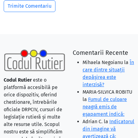
Comentarii Recente
Mihaela Negoianu
la
În
care dintre situaţii
depăşirea este
Codul Rutier
este o
interzisă?
platformă accesibilă pe
MARIA-SILVICA ROBITU
orice dispozitiv, oferind
la
Fumul de culoare
chestionare, întrebările
neagră emis de
oficiale DRPCIV, cursuri de
eşapament indică:
legislație rutieră și multe
Adrian C.
la
Indicatorul
alte resurse utile. Scopul
din imagine vă
nostru este să simplificăm
avertizează că: