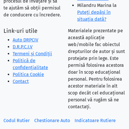
procesul de învățare și să
Milandru Marina
la
te ajutăm să obții permisul
Puteţi depăşi în
de conducere cu încredere.
situaţia dată?
Link-uri utile
Materialele prezentate pe
această aplicație
Auto DRPCIV
web/mobile fac obiectul
D.R.P.C.I.V
drepturilor de autor și sunt
Termeni și Condiții
protejate prin lege. Este
Politică de
permisă folosirea acestora
confidențialitate
doar în scop educațional
Politica Cookie
personal. Pentru folosirea
Contact
acestor materiale în alt
scop decât cel educațional
personal vă rugăm să ne
contactați.
Codul Rutier
Chestionare Auto
Indicatoare Rutiere