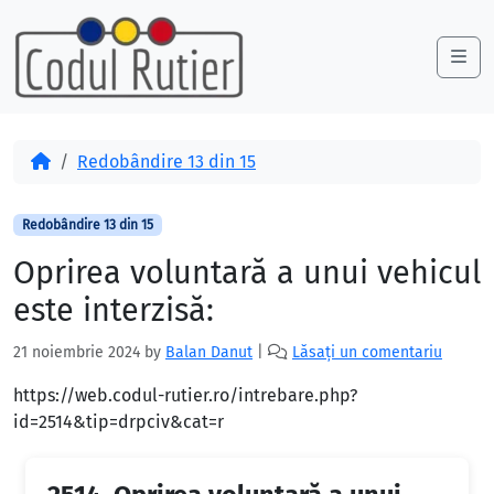
Skip to content
Skip to footer
Me
Acasă
Redobândire 13 din 15
Redobândire 13 din 15
Oprirea voluntară a unui vehicul
este interzisă:
21 noiembrie 2024
by
Balan Danut
|
Lăsați un comentariu
https://web.codul-rutier.ro/intrebare.php?
id=2514&tip=drpciv&cat=r