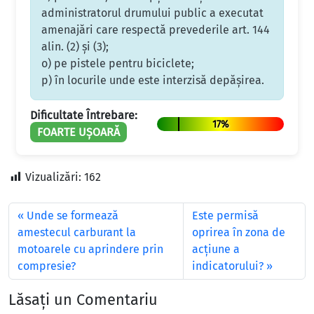
administratorul drumului public a executat
amenajări care respectă prevederile art. 144
alin. (2) şi (3);
o) pe pistele pentru biciclete;
p) în locurile unde este interzisă depăşirea.
Dificultate Întrebare:
17%
FOARTE UȘOARĂ
Vizualizări:
162
Unde se formează
Este permisă
amestecul carburant la
oprirea în zona de
motoarele cu aprindere prin
acţiune a
compresie?
indicatorului?
Lăsați un Comentariu