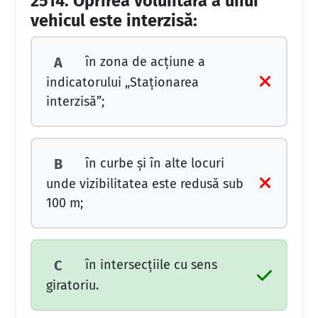
2514.
Oprirea voluntară a unui
vehicul este interzisă:
în zona de acţiune a
A
indicatorului „Staţionarea
interzisă”;
în curbe şi în alte locuri
B
unde vizibilitatea este redusă sub
100 m;
în intersecţiile cu sens
C
giratoriu.