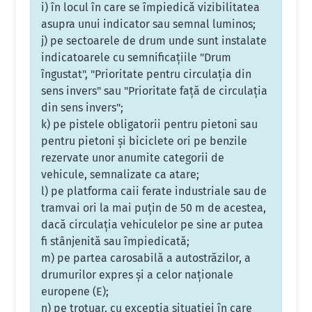
i) în locul în care se împiedică vizibilitatea
asupra unui indicator sau semnal luminos;
j) pe sectoarele de drum unde sunt instalate
indicatoarele cu semnificaţiile "Drum
îngustat", "Prioritate pentru circulaţia din
sens invers" sau "Prioritate faţă de circulaţia
din sens invers";
k) pe pistele obligatorii pentru pietoni sau
pentru pietoni şi biciclete ori pe benzile
rezervate unor anumite categorii de
vehicule, semnalizate ca atare;
l) pe platforma caii ferate industriale sau de
tramvai ori la mai puţin de 50 m de acestea,
dacă circulaţia vehiculelor pe sine ar putea
fi stânjenită sau împiedicată;
m) pe partea carosabilă a autostrăzilor, a
drumurilor expres şi a celor naţionale
europene (E);
n) pe trotuar, cu excepţia situaţiei în care