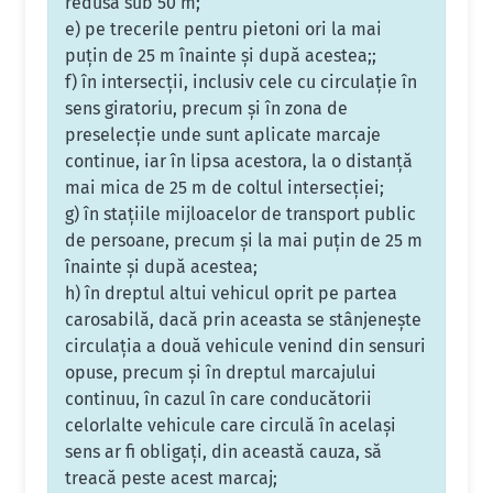
redusă sub 50 m;
e) pe trecerile pentru pietoni ori la mai
puţin de 25 m înainte şi după acestea;;
f) în intersecţii, inclusiv cele cu circulaţie în
sens giratoriu, precum şi în zona de
preselecţie unde sunt aplicate marcaje
continue, iar în lipsa acestora, la o distanţă
mai mica de 25 m de coltul intersecţiei;
g) în staţiile mijloacelor de transport public
de persoane, precum şi la mai puţin de 25 m
înainte şi după acestea;
h) în dreptul altui vehicul oprit pe partea
carosabilă, dacă prin aceasta se stânjeneşte
circulaţia a două vehicule venind din sensuri
opuse, precum şi în dreptul marcajului
continuu, în cazul în care conducătorii
celorlalte vehicule care circulă în acelaşi
sens ar fi obligaţi, din această cauza, să
treacă peste acest marcaj;