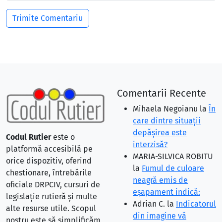
Comentarii Recente
Mihaela Negoianu
la
În
care dintre situaţii
depăşirea este
Codul Rutier
este o
interzisă?
platformă accesibilă pe
MARIA-SILVICA ROBITU
orice dispozitiv, oferind
la
Fumul de culoare
chestionare, întrebările
neagră emis de
oficiale DRPCIV, cursuri de
eşapament indică:
legislație rutieră și multe
Adrian C.
la
Indicatorul
alte resurse utile. Scopul
din imagine vă
nostru este să simplificăm