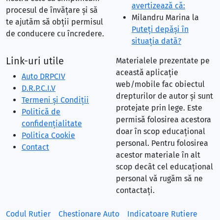
avertizează că:
procesul de învățare și să
Milandru Marina
la
te ajutăm să obții permisul
Puteţi depăşi în
de conducere cu încredere.
situaţia dată?
Link-uri utile
Materialele prezentate pe
această aplicație
Auto DRPCIV
web/mobile fac obiectul
D.R.P.C.I.V
drepturilor de autor și sunt
Termeni și Condiții
protejate prin lege. Este
Politică de
permisă folosirea acestora
confidențialitate
doar în scop educațional
Politica Cookie
personal. Pentru folosirea
Contact
acestor materiale în alt
scop decât cel educațional
personal vă rugăm să ne
contactați.
Codul Rutier
Chestionare Auto
Indicatoare Rutiere