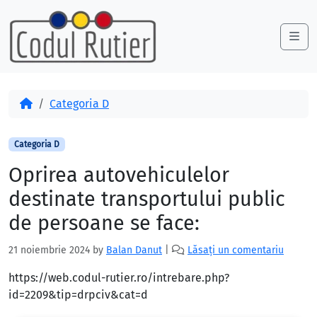
Skip to content
Skip to footer
Me
Acasă
Categoria D
Categoria D
Oprirea autovehiculelor
destinate transportului public
de persoane se face:
21 noiembrie 2024
by
Balan Danut
|
Lăsați un comentariu
https://web.codul-rutier.ro/intrebare.php?
id=2209&tip=drpciv&cat=d