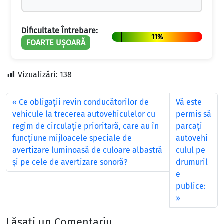
Dificultate Întrebare:
11%
FOARTE UȘOARĂ
Vizualizări:
138
Ce obligații revin conducătorilor de
Vă este
vehicule la trecerea autovehiculelor cu
permis să
regim de circulație prioritară, care au în
parcaţi
funcțiune mijloacele speciale de
autovehi
avertizare luminoasă de culoare albastră
culul pe
și pe cele de avertizare sonoră?
drumuril
e
publice:
Lăsați un Comentariu