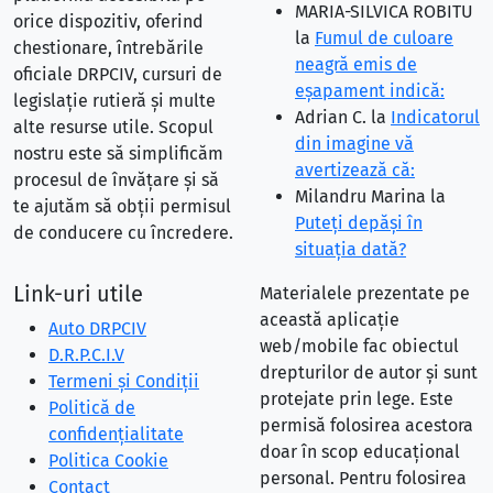
MARIA-SILVICA ROBITU
orice dispozitiv, oferind
la
Fumul de culoare
chestionare, întrebările
neagră emis de
oficiale DRPCIV, cursuri de
eşapament indică:
legislație rutieră și multe
Adrian C.
la
Indicatorul
alte resurse utile. Scopul
din imagine vă
nostru este să simplificăm
avertizează că:
procesul de învățare și să
Milandru Marina
la
te ajutăm să obții permisul
Puteţi depăşi în
de conducere cu încredere.
situaţia dată?
Link-uri utile
Materialele prezentate pe
această aplicație
Auto DRPCIV
web/mobile fac obiectul
D.R.P.C.I.V
drepturilor de autor și sunt
Termeni și Condiții
protejate prin lege. Este
Politică de
permisă folosirea acestora
confidențialitate
doar în scop educațional
Politica Cookie
personal. Pentru folosirea
Contact