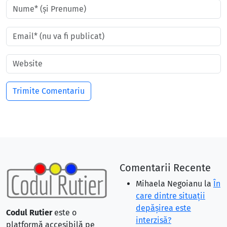
Comentarii Recente
Mihaela Negoianu
la
În
care dintre situaţii
depăşirea este
Codul Rutier
este o
interzisă?
platformă accesibilă pe