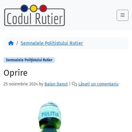
Skip to content
Skip to footer
Me
Acasă
Semnalele Polițistului Rutier
Semnalele Polițistului Rutier
Oprire
25 noiembrie 2024
by
Balan Danut
|
Lăsați un comentariu