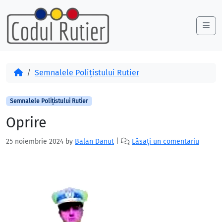
Skip to content
Skip to footer
Me
Acasă
Semnalele Polițistului Rutier
Semnalele Polițistului Rutier
Oprire
25 noiembrie 2024
by
Balan Danut
|
Lăsați un comentariu