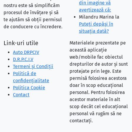
din imagine vă
nostru este să simplificăm
avertizează că:
procesul de învățare și să
Milandru Marina
la
te ajutăm să obții permisul
Puteţi depăşi în
de conducere cu încredere.
situaţia dată?
Link-uri utile
Materialele prezentate pe
această aplicație
Auto DRPCIV
web/mobile fac obiectul
D.R.P.C.I.V
drepturilor de autor și sunt
Termeni și Condiții
protejate prin lege. Este
Politică de
permisă folosirea acestora
confidențialitate
doar în scop educațional
Politica Cookie
personal. Pentru folosirea
Contact
acestor materiale în alt
scop decât cel educațional
personal vă rugăm să ne
contactați.