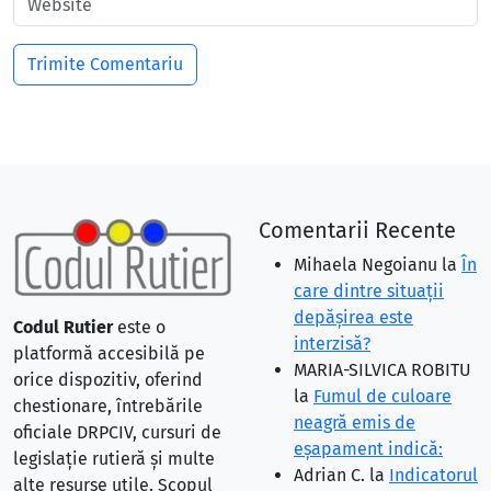
Comentarii Recente
Mihaela Negoianu
la
În
care dintre situaţii
depăşirea este
Codul Rutier
este o
interzisă?
platformă accesibilă pe
MARIA-SILVICA ROBITU
orice dispozitiv, oferind
la
Fumul de culoare
chestionare, întrebările
neagră emis de
oficiale DRPCIV, cursuri de
eşapament indică:
legislație rutieră și multe
Adrian C.
la
Indicatorul
alte resurse utile. Scopul