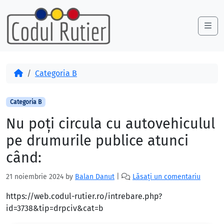
Skip to content
Skip to footer
Me
Acasă
Categoria B
Categoria B
Nu poţi circula cu autovehiculul
pe drumurile publice atunci
când:
21 noiembrie 2024
by
Balan Danut
|
Lăsați un comentariu
https://web.codul-rutier.ro/intrebare.php?
id=3738&tip=drpciv&cat=b