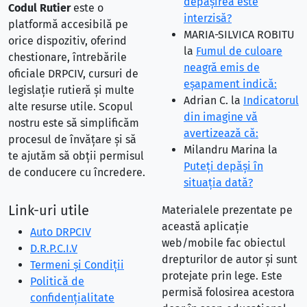
depăşirea este
Codul Rutier
este o
interzisă?
platformă accesibilă pe
MARIA-SILVICA ROBITU
orice dispozitiv, oferind
la
Fumul de culoare
chestionare, întrebările
neagră emis de
oficiale DRPCIV, cursuri de
eşapament indică:
legislație rutieră și multe
Adrian C.
la
Indicatorul
alte resurse utile. Scopul
din imagine vă
nostru este să simplificăm
avertizează că:
procesul de învățare și să
Milandru Marina
la
te ajutăm să obții permisul
Puteţi depăşi în
de conducere cu încredere.
situaţia dată?
Link-uri utile
Materialele prezentate pe
această aplicație
Auto DRPCIV
web/mobile fac obiectul
D.R.P.C.I.V
drepturilor de autor și sunt
Termeni și Condiții
protejate prin lege. Este
Politică de
permisă folosirea acestora
confidențialitate