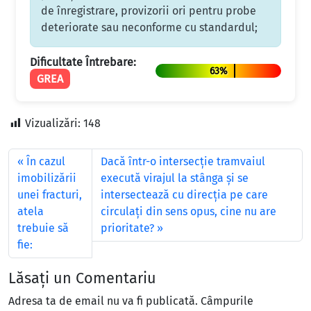
de înregistrare, provizorii ori pentru probe
deteriorate sau neconforme cu standardul;
Dificultate Întrebare:
63%
GREA
Vizualizări:
148
În cazul
Dacă într-o intersecţie tramvaiul
imobilizării
execută virajul la stânga şi se
unei fracturi,
intersectează cu direcţia pe care
atela
circulaţi din sens opus, cine nu are
trebuie să
prioritate?
fie:
Lăsați un Comentariu
Adresa ta de email nu va fi publicată.
Câmpurile