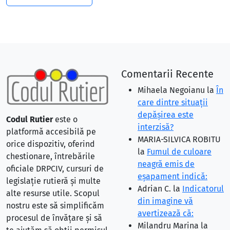
Comentarii Recente
Mihaela Negoianu
la
În
care dintre situaţii
depăşirea este
Codul Rutier
este o
interzisă?
platformă accesibilă pe
MARIA-SILVICA ROBITU
orice dispozitiv, oferind
la
Fumul de culoare
chestionare, întrebările
neagră emis de
oficiale DRPCIV, cursuri de
eşapament indică:
legislație rutieră și multe
Adrian C.
la
Indicatorul
alte resurse utile. Scopul
din imagine vă
nostru este să simplificăm
avertizează că:
procesul de învățare și să
Milandru Marina
la