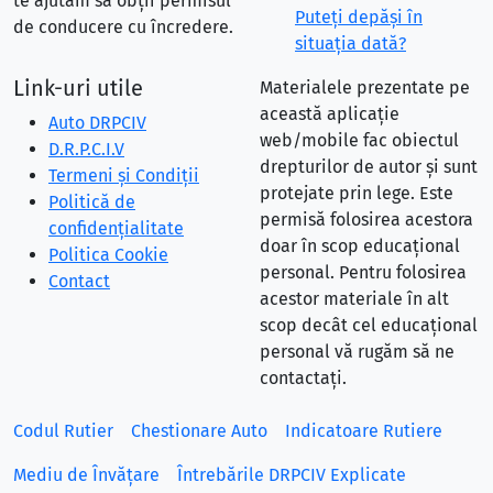
te ajutăm să obții permisul
Puteţi depăşi în
de conducere cu încredere.
situaţia dată?
Link-uri utile
Materialele prezentate pe
această aplicație
Auto DRPCIV
web/mobile fac obiectul
D.R.P.C.I.V
drepturilor de autor și sunt
Termeni și Condiții
protejate prin lege. Este
Politică de
permisă folosirea acestora
confidențialitate
doar în scop educațional
Politica Cookie
personal. Pentru folosirea
Contact
acestor materiale în alt
scop decât cel educațional
personal vă rugăm să ne
contactați.
Codul Rutier
Chestionare Auto
Indicatoare Rutiere
Mediu de Învățare
Întrebările DRPCIV Explicate