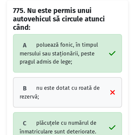
775.
Nu este permis unui
autovehicul să circule atunci
când:
poluează fonic, în timpul
A
mersului sau staţionării, peste
pragul admis de lege;
nu este dotat cu roată de
B
rezervă;
plăcuţele cu numărul de
C
înmatriculare sunt deteriorate.