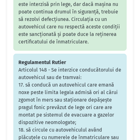
este interzisă prin lege, dar dacă mașina nu
poate continua drumul în siguranță, trebuie
să rezolvi defecțiunea. Circulația cu un
autovehicul care nu respectă aceste condiții
este sancționată și poate duce la reținerea
certificatului de înmatriculare.
Regulamentul Rutier
Articolul 148 - Se interzice conducătorului de
autovehicul sau de tramvai:
17. să conducă un autovehicul care emană
noxe peste limita legala admisă ori al cărui
zgomot în mers sau staţionare depăşeşte
pragul fonic prevăzut de lege ori care are
montat pe sistemul de evacuare a gazelor
dispozitive neomologate;
18. să circule cu autovehiculul având
plăcuţele cu numerele de înmatriculare sau