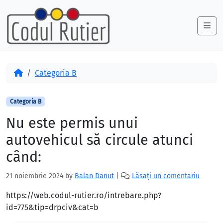
Skip to content
Skip to footer
Me
Acasă
Categoria B
Categoria B
Nu este permis unui
autovehicul să circule atunci
când:
21 noiembrie 2024
by
Balan Danut
|
Lăsați un comentariu
https://web.codul-rutier.ro/intrebare.php?
id=775&tip=drpciv&cat=b