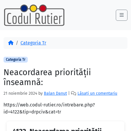
Skip to content
Skip to footer
Me
Acasă
Categoria Tr
Categoria Tr
Neacordarea priorității
înseamnă:
21 noiembrie 2024
by
Balan Danut
|
Lăsați un comentariu
https://web.codul-rutier.ro/intrebare.php?
id=4122&tip=drpciv&cat=tr