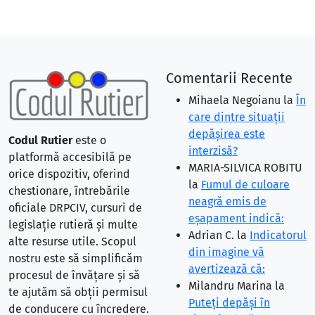
Comentarii Recente
Mihaela Negoianu
la
În
care dintre situaţii
depăşirea este
Codul Rutier
este o
interzisă?
platformă accesibilă pe
MARIA-SILVICA ROBITU
orice dispozitiv, oferind
la
Fumul de culoare
chestionare, întrebările
neagră emis de
oficiale DRPCIV, cursuri de
eşapament indică:
legislație rutieră și multe
Adrian C.
la
Indicatorul
alte resurse utile. Scopul
din imagine vă
nostru este să simplificăm
avertizează că:
procesul de învățare și să
Milandru Marina
la
te ajutăm să obții permisul
Puteţi depăşi în
de conducere cu încredere.