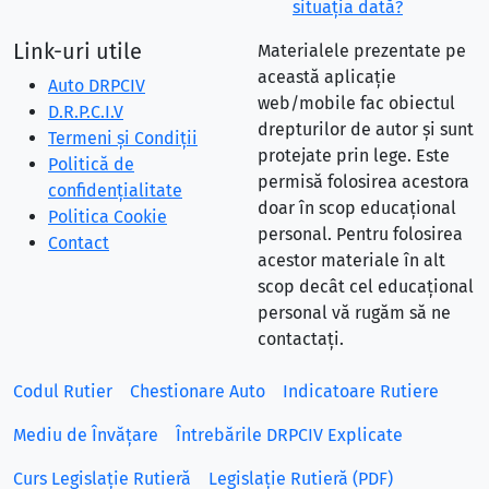
situaţia dată?
Link-uri utile
Materialele prezentate pe
această aplicație
Auto DRPCIV
web/mobile fac obiectul
D.R.P.C.I.V
drepturilor de autor și sunt
Termeni și Condiții
protejate prin lege. Este
Politică de
permisă folosirea acestora
confidențialitate
doar în scop educațional
Politica Cookie
personal. Pentru folosirea
Contact
acestor materiale în alt
scop decât cel educațional
personal vă rugăm să ne
contactați.
Codul Rutier
Chestionare Auto
Indicatoare Rutiere
Mediu de Învățare
Întrebările DRPCIV Explicate
Curs Legislație Rutieră
Legislație Rutieră (PDF)