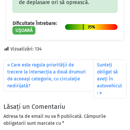
de deplasare ori să oprească.
Dificultate Întrebare:
35%
UȘOARĂ
Vizualizări:
134
Care este regula priorităţii de
Sunteţi
trecere la intersecţia a două drumuri
obligat să
de aceeaşi categorie, cu circulaţie
aveţi în
nedirijată?
autovehicul
:
Lăsați un Comentariu
Adresa ta de email nu va fi publicată.
Câmpurile
obligatorii sunt marcate cu
*