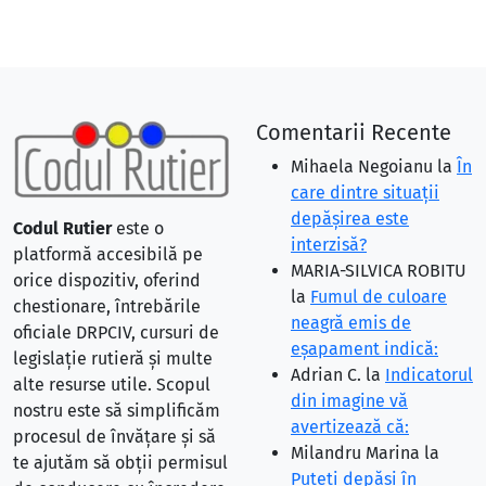
Comentarii Recente
Mihaela Negoianu
la
În
care dintre situaţii
depăşirea este
Codul Rutier
este o
interzisă?
platformă accesibilă pe
MARIA-SILVICA ROBITU
orice dispozitiv, oferind
la
Fumul de culoare
chestionare, întrebările
neagră emis de
oficiale DRPCIV, cursuri de
eşapament indică:
legislație rutieră și multe
Adrian C.
la
Indicatorul
alte resurse utile. Scopul
din imagine vă
nostru este să simplificăm
avertizează că:
procesul de învățare și să
Milandru Marina
la
te ajutăm să obții permisul
Puteţi depăşi în