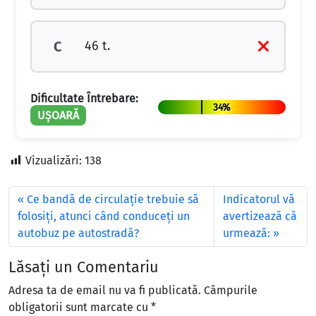
46 t.
C
Dificultate Întrebare:
34%
UȘOARĂ
Vizualizări:
138
Ce bandă de circulaţie trebuie să
Indicatorul vă
folosiţi, atunci când conduceţi un
avertizează că
autobuz pe autostradă?
urmează:
Lăsați un Comentariu
Adresa ta de email nu va fi publicată.
Câmpurile
obligatorii sunt marcate cu
*