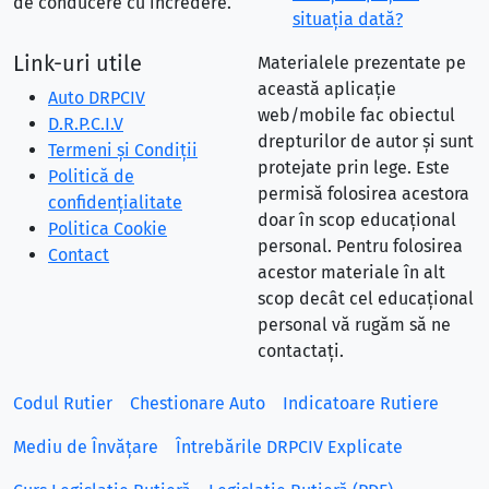
de conducere cu încredere.
situaţia dată?
Link-uri utile
Materialele prezentate pe
această aplicație
Auto DRPCIV
web/mobile fac obiectul
D.R.P.C.I.V
drepturilor de autor și sunt
Termeni și Condiții
protejate prin lege. Este
Politică de
permisă folosirea acestora
confidențialitate
doar în scop educațional
Politica Cookie
personal. Pentru folosirea
Contact
acestor materiale în alt
scop decât cel educațional
personal vă rugăm să ne
contactați.
Codul Rutier
Chestionare Auto
Indicatoare Rutiere
Mediu de Învățare
Întrebările DRPCIV Explicate