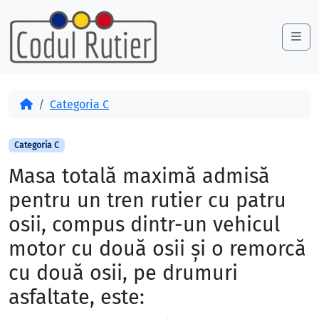
Skip to content
Skip to footer
Me
Acasă
Categoria C
Categoria C
Masa totală maximă admisă
pentru un tren rutier cu patru
osii, compus dintr-un vehicul
motor cu două osii şi o remorcă
cu două osii, pe drumuri
asfaltate, este: