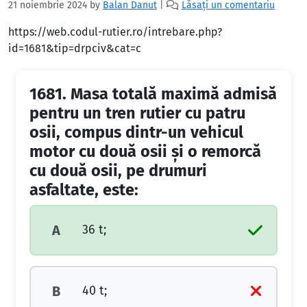
21 noiembrie 2024
by
Balan Danut
|
Lăsați un comentariu
https://web.codul-rutier.ro/intrebare.php?
id=1681&tip=drpciv&cat=c
1681.
Masa totală maximă admisă
pentru un tren rutier cu patru
osii, compus dintr-un vehicul
motor cu două osii şi o remorcă
cu două osii, pe drumuri
asfaltate, este:
36 t;
A
40 t;
B