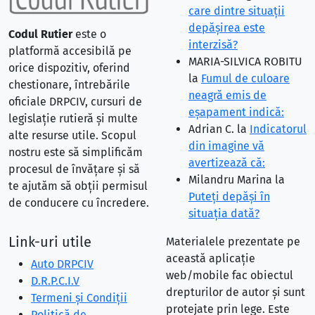
care dintre situaţii
depăşirea este
Codul Rutier
este o
interzisă?
platformă accesibilă pe
MARIA-SILVICA ROBITU
orice dispozitiv, oferind
la
Fumul de culoare
chestionare, întrebările
neagră emis de
oficiale DRPCIV, cursuri de
eşapament indică:
legislație rutieră și multe
Adrian C.
la
Indicatorul
alte resurse utile. Scopul
din imagine vă
nostru este să simplificăm
avertizează că:
procesul de învățare și să
Milandru Marina
la
te ajutăm să obții permisul
Puteţi depăşi în
de conducere cu încredere.
situaţia dată?
Link-uri utile
Materialele prezentate pe
această aplicație
Auto DRPCIV
web/mobile fac obiectul
D.R.P.C.I.V
drepturilor de autor și sunt
Termeni și Condiții
protejate prin lege. Este
Politică de