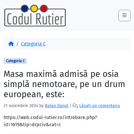
Skip to content
Skip to footer
Me
Acasă
Categoria C
Categoria C
Masa maximă admisă pe osia
simplă nemotoare, pe un drum
european, este:
21 noiembrie 2024
by
Balan Danut
|
Lăsați un comentariu
https://web.codul-rutier.ro/intrebare.php?
id=1619&tip=drpciv&cat=c