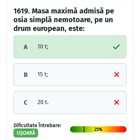
1619.
Masa maximă admisă pe
osia simplă nemotoare, pe un
drum european, este:
10 t;
A
15 t;
B
20 t.
C
Dificultate Întrebare:
25%
UȘOARĂ