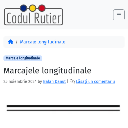
Skip to content
Skip to footer
Me
Acasă
Marcaje longitudinale
Marcaje longitudinale
Marcajele longitudinale
25 noiembrie 2024
by
Balan Danut
|
Lăsați un comentariu