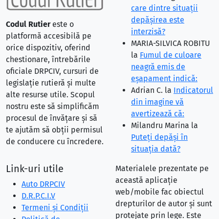
care dintre situaţii
depăşirea este
Codul Rutier
este o
interzisă?
platformă accesibilă pe
MARIA-SILVICA ROBITU
orice dispozitiv, oferind
la
Fumul de culoare
chestionare, întrebările
neagră emis de
oficiale DRPCIV, cursuri de
eşapament indică:
legislație rutieră și multe
Adrian C.
la
Indicatorul
alte resurse utile. Scopul
din imagine vă
nostru este să simplificăm
avertizează că:
procesul de învățare și să
Milandru Marina
la
te ajutăm să obții permisul
Puteţi depăşi în
de conducere cu încredere.
situaţia dată?
Link-uri utile
Materialele prezentate pe
această aplicație
Auto DRPCIV
web/mobile fac obiectul
D.R.P.C.I.V
drepturilor de autor și sunt
Termeni și Condiții
protejate prin lege. Este