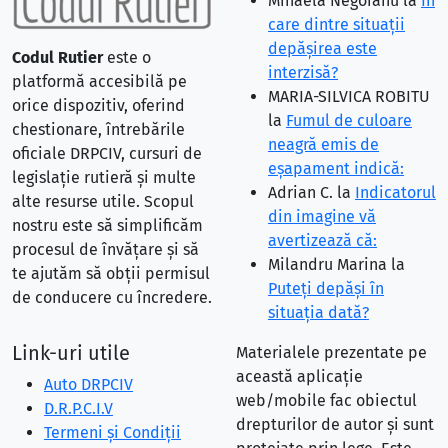
Mihaela Negoianu
la
În
care dintre situaţii
depăşirea este
Codul Rutier
este o
interzisă?
platformă accesibilă pe
MARIA-SILVICA ROBITU
orice dispozitiv, oferind
la
Fumul de culoare
chestionare, întrebările
neagră emis de
oficiale DRPCIV, cursuri de
eşapament indică:
legislație rutieră și multe
Adrian C.
la
Indicatorul
alte resurse utile. Scopul
din imagine vă
nostru este să simplificăm
avertizează că:
procesul de învățare și să
Milandru Marina
la
te ajutăm să obții permisul
Puteţi depăşi în
de conducere cu încredere.
situaţia dată?
Link-uri utile
Materialele prezentate pe
această aplicație
Auto DRPCIV
web/mobile fac obiectul
D.R.P.C.I.V
drepturilor de autor și sunt
Termeni și Condiții