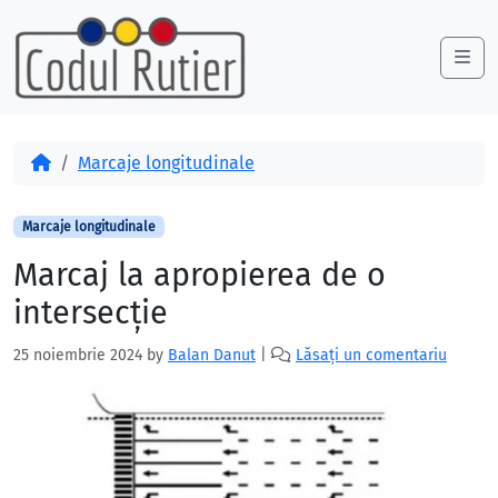
Skip to content
Skip to footer
Me
Acasă
Marcaje longitudinale
Marcaje longitudinale
Marcaj la apropierea de o
intersecție
25 noiembrie 2024
by
Balan Danut
|
Lăsați un comentariu