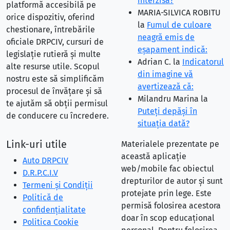
interzisă?
platformă accesibilă pe
MARIA-SILVICA ROBITU
orice dispozitiv, oferind
la
Fumul de culoare
chestionare, întrebările
neagră emis de
oficiale DRPCIV, cursuri de
eşapament indică:
legislație rutieră și multe
Adrian C.
la
Indicatorul
alte resurse utile. Scopul
din imagine vă
nostru este să simplificăm
avertizează că:
procesul de învățare și să
Milandru Marina
la
te ajutăm să obții permisul
Puteţi depăşi în
de conducere cu încredere.
situaţia dată?
Link-uri utile
Materialele prezentate pe
această aplicație
Auto DRPCIV
web/mobile fac obiectul
D.R.P.C.I.V
drepturilor de autor și sunt
Termeni și Condiții
protejate prin lege. Este
Politică de
permisă folosirea acestora
confidențialitate
doar în scop educațional
Politica Cookie