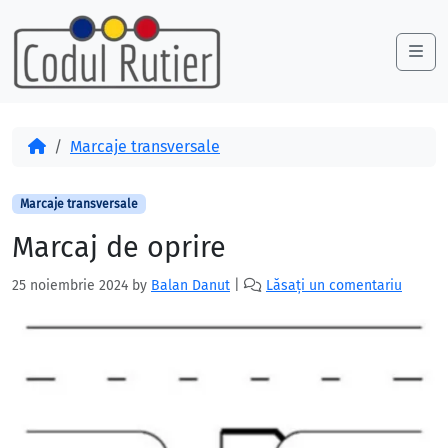
Skip to content
Skip to footer
Me
Acasă
Marcaje transversale
Marcaje transversale
Marcaj de oprire
25 noiembrie 2024
by
Balan Danut
|
Lăsați un comentariu