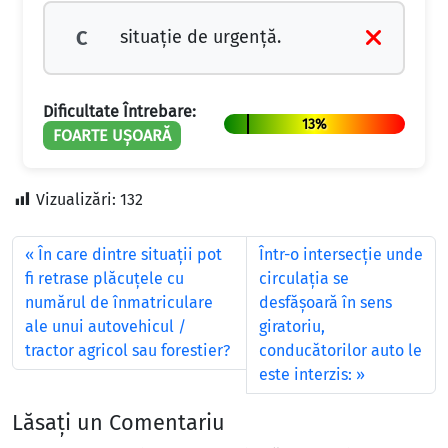
situaţie de urgenţă.
C
Dificultate Întrebare:
13%
FOARTE UȘOARĂ
Vizualizări:
132
În care dintre situații pot
Într-o intersecţie unde
fi retrase plăcuțele cu
circulaţia se
numărul de înmatriculare
desfăşoară în sens
ale unui autovehicul /
giratoriu,
tractor agricol sau forestier?
conducătorilor auto le
este interzis:
Lăsați un Comentariu