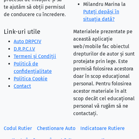
Milandru Marina
la
te ajutăm să obții permisul
Puteţi depăşi în
de conducere cu încredere.
situaţia dată?
Link-uri utile
Materialele prezentate pe
această aplicație
Auto DRPCIV
web/mobile fac obiectul
D.R.P.C.I.V
drepturilor de autor și sunt
Termeni și Condiții
protejate prin lege. Este
Politică de
permisă folosirea acestora
confidențialitate
doar în scop educațional
Politica Cookie
personal. Pentru folosirea
Contact
acestor materiale în alt
scop decât cel educațional
personal vă rugăm să ne
contactați.
Codul Rutier
Chestionare Auto
Indicatoare Rutiere