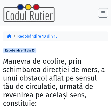
Skip to content
Skip to footer
Me
Acasă
Redobândire 13 din 15
Redobândire 13 din 15
Manevra de ocolire, prin
schimbarea direcţiei de mers, a
unui obstacol aflat pe sensul
tău de circulaţie, urmată de
revenirea pe acelaşi sens,
constituie: