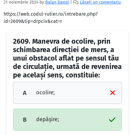
21 noiembrie 2024
by
Balan Danut
|
Lăsați un comentariu
https://web.codul-rutier.ro/intrebare.php?
id=2609&tip=drpciv&cat=r
2609.
Manevra de ocolire, prin
schimbarea direcţiei de mers, a
unui obstacol aflat pe sensul tău
de circulaţie, urmată de revenirea
pe acelaşi sens, constituie:
ocolire;
A
depăşire;
B