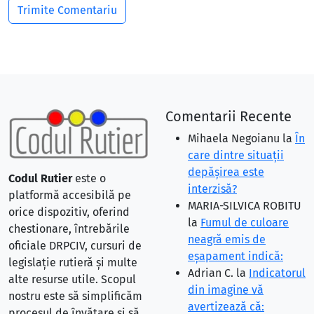
Comentarii Recente
Mihaela Negoianu
la
În
care dintre situaţii
depăşirea este
Codul Rutier
este o
interzisă?
platformă accesibilă pe
MARIA-SILVICA ROBITU
orice dispozitiv, oferind
la
Fumul de culoare
chestionare, întrebările
neagră emis de
oficiale DRPCIV, cursuri de
eşapament indică:
legislație rutieră și multe
Adrian C.
la
Indicatorul
alte resurse utile. Scopul
din imagine vă
nostru este să simplificăm
avertizează că:
procesul de învățare și să