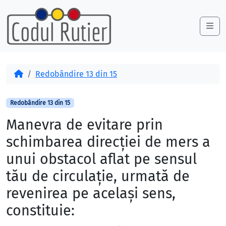
Skip to content
Skip to footer
Me
Acasă
Redobândire 13 din 15
Redobândire 13 din 15
Manevra de evitare prin
schimbarea direcţiei de mers a
unui obstacol aflat pe sensul
tău de circulaţie, urmată de
revenirea pe acelaşi sens,
constituie: