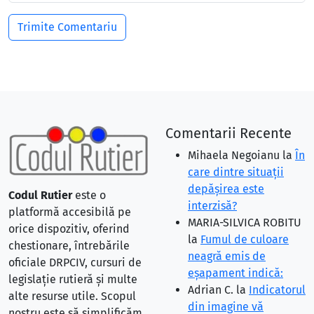
Comentarii Recente
Mihaela Negoianu
la
În
care dintre situaţii
depăşirea este
Codul Rutier
este o
interzisă?
platformă accesibilă pe
MARIA-SILVICA ROBITU
orice dispozitiv, oferind
la
Fumul de culoare
chestionare, întrebările
neagră emis de
oficiale DRPCIV, cursuri de
eşapament indică:
legislație rutieră și multe
Adrian C.
la
Indicatorul
alte resurse utile. Scopul
din imagine vă
nostru este să simplificăm