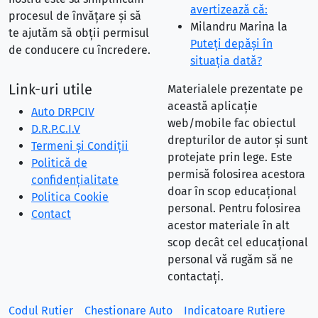
avertizează că:
procesul de învățare și să
Milandru Marina
la
te ajutăm să obții permisul
Puteţi depăşi în
de conducere cu încredere.
situaţia dată?
Link-uri utile
Materialele prezentate pe
această aplicație
Auto DRPCIV
web/mobile fac obiectul
D.R.P.C.I.V
drepturilor de autor și sunt
Termeni și Condiții
protejate prin lege. Este
Politică de
permisă folosirea acestora
confidențialitate
doar în scop educațional
Politica Cookie
personal. Pentru folosirea
Contact
acestor materiale în alt
scop decât cel educațional
personal vă rugăm să ne
contactați.
Codul Rutier
Chestionare Auto
Indicatoare Rutiere