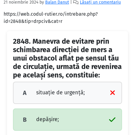
21 noiembrie 2024
by
Balan Danut
|
Lăsați un comentariu
https://web.codul-rutier.ro/intrebare.php?
id=2848&tip=drpciv&cat=r
2848.
Manevra de evitare prin
schimbarea direcţiei de mers a
unui obstacol aflat pe sensul tău
de circulaţie, urmată de revenirea
pe acelaşi sens, constituie:
situaţie de urgenţă;
A
depăşire;
B