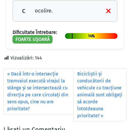
ocolire.
C
Dificultate Întrebare:
14%
FOARTE UȘOARĂ
Vizualizări:
144
Dacă într-o intersecţie
Bicicliștii și
tramvaiul execută virajul la
conducătorii de
stânga şi se intersectează cu
vehicule cu tracțiune
direcţia pe care circulaţi din
animală sunt obligați
sens opus, cine nu are
să acorde
prioritate?
întotdeauna
prioritate?
Lăsați un Comentariu