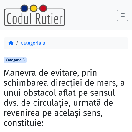
Skip to content
Skip to footer
Me
Acasă
Categoria B
Categoria B
Manevra de evitare, prin
schimbarea direcţiei de mers, a
unui obstacol aflat pe sensul
dvs. de circulaţie, urmată de
revenirea pe acelaşi sens,
constituie: