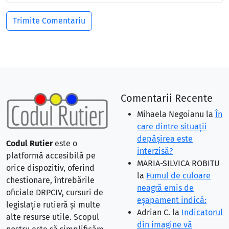
Comentarii Recente
Mihaela Negoianu
la
În
care dintre situaţii
depăşirea este
Codul Rutier
este o
interzisă?
platformă accesibilă pe
MARIA-SILVICA ROBITU
orice dispozitiv, oferind
la
Fumul de culoare
chestionare, întrebările
neagră emis de
oficiale DRPCIV, cursuri de
eşapament indică:
legislație rutieră și multe
Adrian C.
la
Indicatorul
alte resurse utile. Scopul
din imagine vă