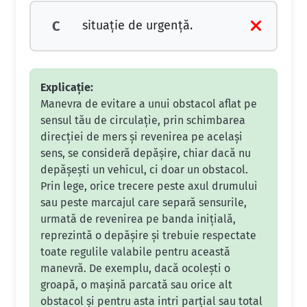
situaţie de urgenţă.
C
Explicație:
Manevra de evitare a unui obstacol aflat pe
sensul tău de circulație, prin schimbarea
direcției de mers și revenirea pe același
sens, se consideră depășire, chiar dacă nu
depășești un vehicul, ci doar un obstacol.
Prin lege, orice trecere peste axul drumului
sau peste marcajul care separă sensurile,
urmată de revenirea pe banda inițială,
reprezintă o depășire și trebuie respectate
toate regulile valabile pentru această
manevră. De exemplu, dacă ocolești o
groapă, o mașină parcată sau orice alt
obstacol și pentru asta intri parțial sau total