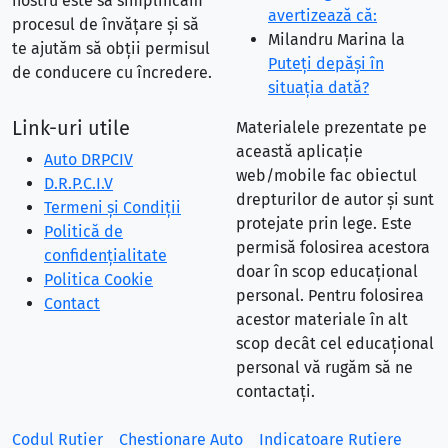
nostru este să simplificăm
avertizează că:
procesul de învățare și să
Milandru Marina
la
te ajutăm să obții permisul
Puteţi depăşi în
de conducere cu încredere.
situaţia dată?
Link-uri utile
Materialele prezentate pe
această aplicație
Auto DRPCIV
web/mobile fac obiectul
D.R.P.C.I.V
drepturilor de autor și sunt
Termeni și Condiții
protejate prin lege. Este
Politică de
permisă folosirea acestora
confidențialitate
doar în scop educațional
Politica Cookie
personal. Pentru folosirea
Contact
acestor materiale în alt
scop decât cel educațional
personal vă rugăm să ne
contactați.
Codul Rutier
Chestionare Auto
Indicatoare Rutiere