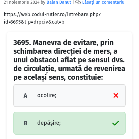
21 noiembrie 2024
by
Balan Danut
|
Lăsați un comentariu
https://web.codul-rutier.ro/intrebare.php?
id=3695&tip=drpciv&cat=b
3695.
Manevra de evitare, prin
schimbarea direcţiei de mers, a
unui obstacol aflat pe sensul dvs.
de circulaţie, urmată de revenirea
pe acelaşi sens, constituie:
ocolire;
A
depăşire;
B