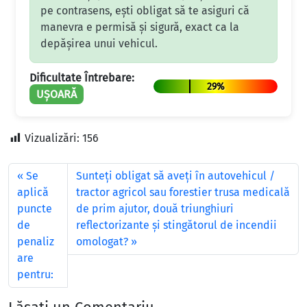
pe contrasens, ești obligat să te asiguri că
manevra e permisă și sigură, exact ca la
depășirea unui vehicul.
Dificultate Întrebare:
29%
UȘOARĂ
Vizualizări:
156
Se
Sunteți obligat să aveți în autovehicul /
aplică
tractor agricol sau forestier trusa medicală
puncte
de prim ajutor, două triunghiuri
de
reflectorizante și stingătorul de incendii
penaliz
omologat?
are
pentru: