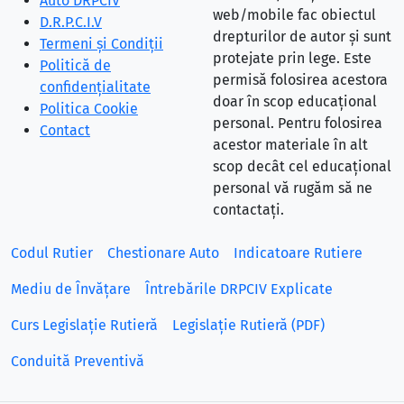
Auto DRPCIV
web/mobile fac obiectul
D.R.P.C.I.V
drepturilor de autor și sunt
Termeni și Condiții
protejate prin lege. Este
Politică de
permisă folosirea acestora
confidențialitate
doar în scop educațional
Politica Cookie
personal. Pentru folosirea
Contact
acestor materiale în alt
scop decât cel educațional
personal vă rugăm să ne
contactați.
Codul Rutier
Chestionare Auto
Indicatoare Rutiere
Mediu de Învățare
Întrebările DRPCIV Explicate
Curs Legislație Rutieră
Legislație Rutieră (PDF)
Conduită Preventivă