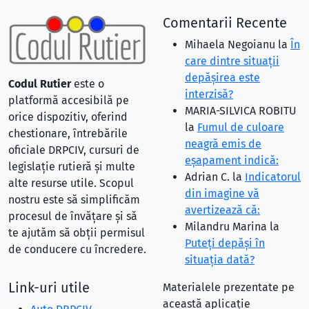
Comentarii Recente
Mihaela Negoianu
la
În
care dintre situaţii
depăşirea este
Codul Rutier
este o
interzisă?
platformă accesibilă pe
MARIA-SILVICA ROBITU
orice dispozitiv, oferind
la
Fumul de culoare
chestionare, întrebările
neagră emis de
oficiale DRPCIV, cursuri de
eşapament indică:
legislație rutieră și multe
Adrian C.
la
Indicatorul
alte resurse utile. Scopul
din imagine vă
nostru este să simplificăm
avertizează că:
procesul de învățare și să
Milandru Marina
la
te ajutăm să obții permisul
Puteţi depăşi în
de conducere cu încredere.
situaţia dată?
Link-uri utile
Materialele prezentate pe
această aplicație