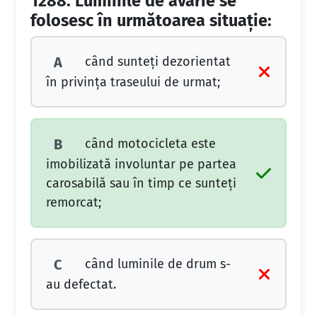
1288.
Luminile de avarie se
folosesc în următoarea situaţie:
când sunteţi dezorientat
A
în privinţa traseului de urmat;
când motocicleta este
B
imobilizată involuntar pe partea
carosabilă sau în timp ce sunteţi
remorcat;
când luminile de drum s-
C
au defectat.