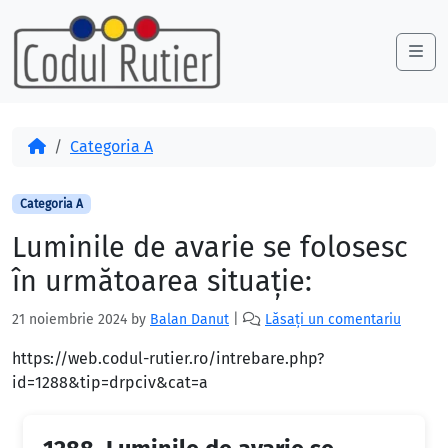
Skip to content
Skip to footer
Me
Acasă
Categoria A
Categoria A
Luminile de avarie se folosesc
în următoarea situaţie:
21 noiembrie 2024
by
Balan Danut
|
Lăsați un comentariu
https://web.codul-rutier.ro/intrebare.php?
id=1288&tip=drpciv&cat=a