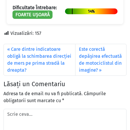
Dificultate Întrebare:
14%
FOARTE UȘOARĂ
Vizualizări:
157
Care dintre indicatoare
Este corectă
obligă la schimbarea direcţiei
depăşirea efectuată
de mers pe prima stradă la
de motociclistul din
dreapta?
imagine?
Lăsați un Comentariu
Adresa ta de email nu va fi publicată.
Câmpurile
obligatorii sunt marcate cu
*