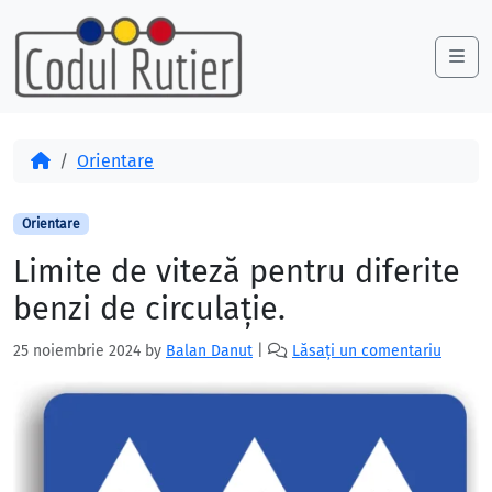
Skip to content
Skip to footer
Me
Acasă
Orientare
Orientare
Limite de viteză pentru diferite
benzi de circulație.
25 noiembrie 2024
by
Balan Danut
|
Lăsați un comentariu