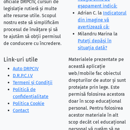
oficiale DRPCIV, cursuri de
eşapament indică:
legislație rutieră și multe
Adrian C.
la
Indicatorul
alte resurse utile. Scopul
din imagine vă
nostru este să simplificăm
avertizează că:
procesul de învățare și să
Milandru Marina
la
te ajutăm să obții permisul
Puteţi depăşi în
de conducere cu încredere.
situaţia dată?
Link-uri utile
Materialele prezentate pe
această aplicație
Auto DRPCIV
web/mobile fac obiectul
D.R.P.C.I.V
drepturilor de autor și sunt
Termeni și Condiții
protejate prin lege. Este
Politică de
permisă folosirea acestora
confidențialitate
doar în scop educațional
Politica Cookie
personal. Pentru folosirea
Contact
acestor materiale în alt
scop decât cel educațional
personal vă rugăm să ne