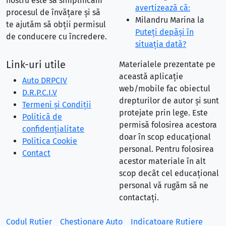
nostru este să simplificăm
avertizează că:
procesul de învățare și să
Milandru Marina
la
te ajutăm să obții permisul
Puteţi depăşi în
de conducere cu încredere.
situaţia dată?
Link-uri utile
Materialele prezentate pe
această aplicație
Auto DRPCIV
web/mobile fac obiectul
D.R.P.C.I.V
drepturilor de autor și sunt
Termeni și Condiții
protejate prin lege. Este
Politică de
permisă folosirea acestora
confidențialitate
doar în scop educațional
Politica Cookie
personal. Pentru folosirea
Contact
acestor materiale în alt
scop decât cel educațional
personal vă rugăm să ne
contactați.
Codul Rutier
Chestionare Auto
Indicatoare Rutiere