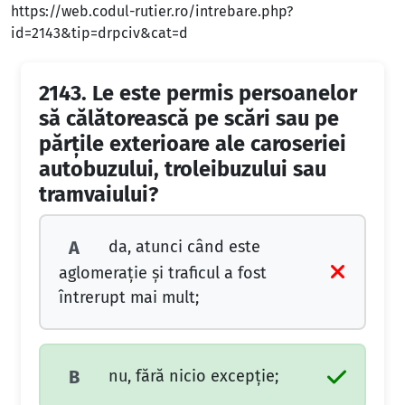
https://web.codul-rutier.ro/intrebare.php?
id=2143&tip=drpciv&cat=d
2143.
Le este permis persoanelor
să călătorească pe scări sau pe
părţile exterioare ale caroseriei
autobuzului, troleibuzului sau
tramvaiului?
da, atunci când este
A
aglomeraţie şi traficul a fost
întrerupt mai mult;
nu, fără nicio excepţie;
B