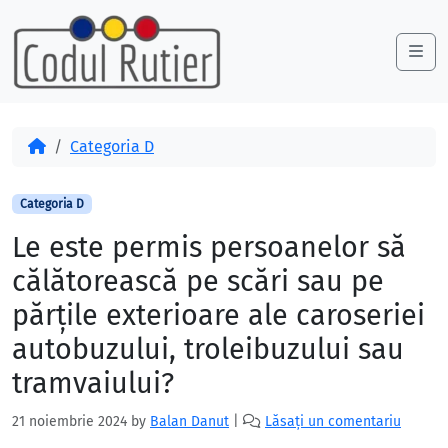
Skip to content
Skip to footer
Me
Acasă
Categoria D
Categoria D
Le este permis persoanelor să
călătorească pe scări sau pe
părţile exterioare ale caroseriei
autobuzului, troleibuzului sau
tramvaiului?
21 noiembrie 2024
by
Balan Danut
|
Lăsați un comentariu