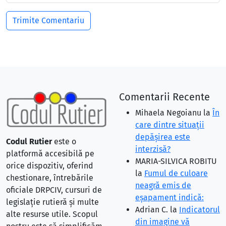
Comentarii Recente
Mihaela Negoianu
la
În
care dintre situaţii
depăşirea este
Codul Rutier
este o
interzisă?
platformă accesibilă pe
MARIA-SILVICA ROBITU
orice dispozitiv, oferind
la
Fumul de culoare
chestionare, întrebările
neagră emis de
oficiale DRPCIV, cursuri de
eşapament indică:
legislație rutieră și multe
Adrian C.
la
Indicatorul
alte resurse utile. Scopul
din imagine vă