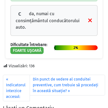
da, numai cu
C
consimţământul conducătorului
auto.
Dificultate Întrebare:
2%
FOARTE UȘOARĂ
Vizualizări:
136
Din punct de vedere al conduitei
Indicatorul
preventive, cum trebuie să procedați
interzice
în această situație?
accesul: