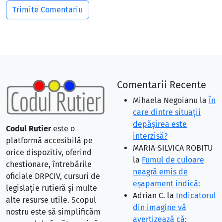
Comentarii Recente
Mihaela Negoianu
la
În
care dintre situaţii
depăşirea este
Codul Rutier
este o
interzisă?
platformă accesibilă pe
MARIA-SILVICA ROBITU
orice dispozitiv, oferind
la
Fumul de culoare
chestionare, întrebările
neagră emis de
oficiale DRPCIV, cursuri de
eşapament indică:
legislație rutieră și multe
Adrian C.
la
Indicatorul
alte resurse utile. Scopul
din imagine vă
nostru este să simplificăm
avertizează că: