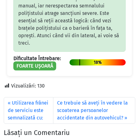
manual, iar nerespectarea semnalului
polițistului atrage sancțiuni severe. Este
esențial să reții această logică: când vezi
brațele polițistului ca o barieră în fața ta,
oprești. Atunci când vii din lateral, ai voie să
treci.
Dificultate Întrebare:
18%
FOARTE UȘOARĂ
Vizualizări:
130
Utilizarea frânei
Ce trebuie să aveţi în vedere la
de serviciu este
scoaterea persoanelor
semnalizată cu:
accidentate din autovehicul?
Lăsați un Comentariu