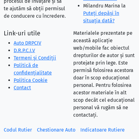
procesul de învățare și să
Milandru Marina
la
te ajutăm să obții permisul
Puteţi depăşi în
de conducere cu încredere.
situaţia dată?
Link-uri utile
Materialele prezentate pe
această aplicație
Auto DRPCIV
web/mobile fac obiectul
D.R.P.C.I.V
drepturilor de autor și sunt
Termeni și Condiții
protejate prin lege. Este
Politică de
permisă folosirea acestora
confidențialitate
doar în scop educațional
Politica Cookie
personal. Pentru folosirea
Contact
acestor materiale în alt
scop decât cel educațional
personal vă rugăm să ne
contactați.
Codul Rutier
Chestionare Auto
Indicatoare Rutiere