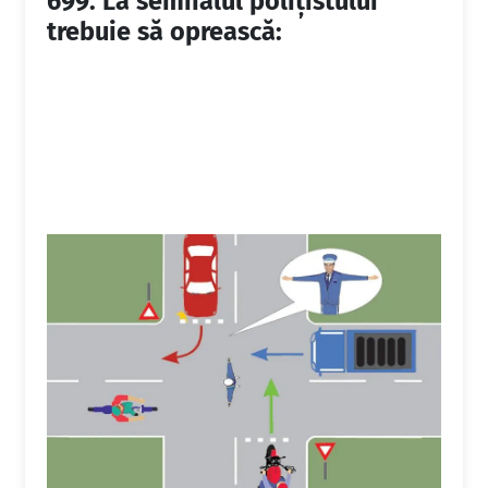
699.
La semnalul poliţistului
trebuie să oprească: