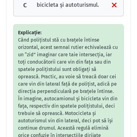
bicicleta şi autoturismul.
C
Explicație:
Când polițistul stă cu brațele întinse
orizontal, acest semnal rutier echivalează cu
un “zid” imaginar care taie intersecția, iar
toți conducătorii care vin din fața sau din
spatele polițistului sunt obligați să
oprească. Practic, au voie să treacă doar cei
care vin din lateral față de polițist, adică pe
direcția perpendiculară pe brațele întinse.
În imagine, autocamionul și bicicleta vin din
fața, respectiv din spatele polițistului, deci
trebuie să oprească. Motocicleta și
autoturismul vin din lateral, deci pot să își
continue drumul. Această regulă elimină
orice confuzie în intersecțiile dirijate