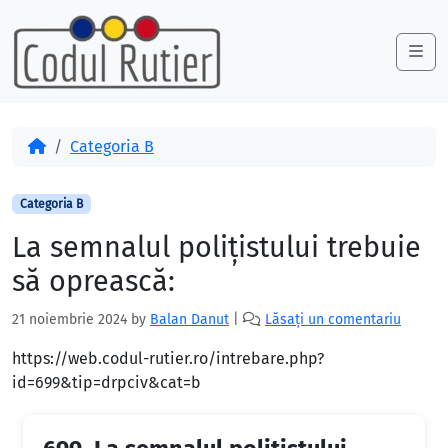
Skip to content
Skip to footer
Me
Acasă
Categoria B
Categoria B
La semnalul poliţistului trebuie
să oprească:
21 noiembrie 2024
by
Balan Danut
|
Lăsați un comentariu
https://web.codul-rutier.ro/intrebare.php?
id=699&tip=drpciv&cat=b