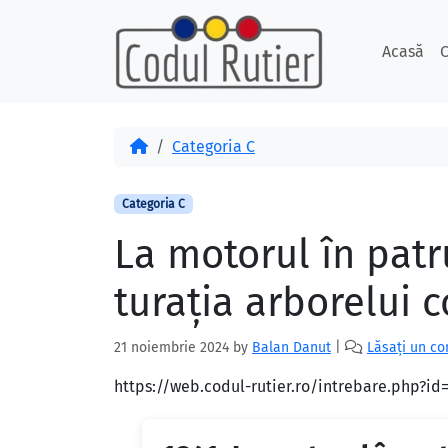
Skip to content
Skip to footer
Acasă
C
Acasă
Categoria C
Categoria C
La motorul în patr
turaţia arborelui co
21 noiembrie 2024
by
Balan Danut
|
Lăsați un c
https://web.codul-rutier.ro/intrebare.php?i