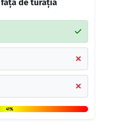
 faţă de turaţia
41%