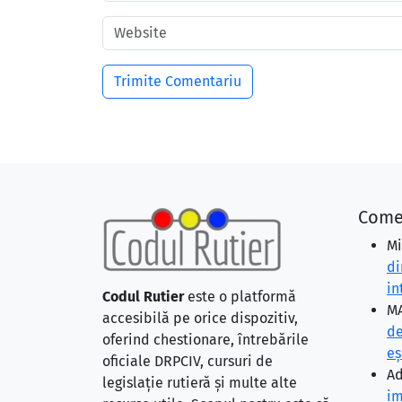
Come
Mi
di
in
Codul Rutier
este o platformă
MA
accesibilă pe orice dispozitiv,
de
oferind chestionare, întrebările
eş
oficiale DRPCIV, cursuri de
Ad
legislație rutieră și multe alte
im