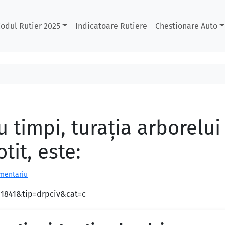
odul Rutier 2025
Indicatoare Rutiere
Chestionare Auto
u timpi, turaţia arborelui
tit, este:
omentariu
d=1841&tip=drpciv&cat=c