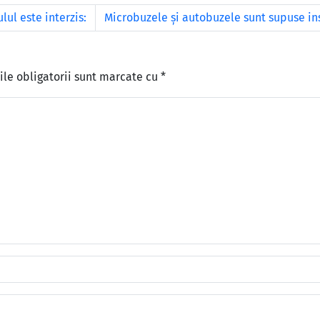
ul este interzis:
Microbuzele şi autobuzele sunt supuse ins
le obligatorii sunt marcate cu
*