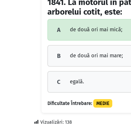
1841.
La motorul în pat
arborelui cotit, este:
de două ori mai mică;
A
de două ori mai mare;
B
egală.
C
Dificultate Întrebare:
MEDIE
Vizualizări:
138