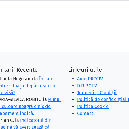
ntarii Recente
Link-uri utile
haela Negoianu
la
În care
Auto DRPCIV
ntre situaţii depăşirea este
D.R.P.C.I.V
terzisă?
Termeni și Condiții
RIA-SILVICA ROBITU
la
Fumul
Politică de confidențiali
 culoare neagră emis de
Politica Cookie
apament indică:
Contact
rian C.
la
Indicatorul din
agine vă avertizează că: