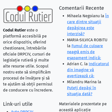
Comentarii Recente
Mihaela Negoianu
la
În
care dintre situaţii
depăşirea este
Codul Rutier
este o
interzisă?
platformă accesibilă pe
MARIA-SILVICA ROBITU
orice dispozitiv, oferind
la
Fumul de culoare
chestionare, întrebările
neagră emis de
oficiale DRPCIV, cursuri de
eşapament indică:
legislație rutieră și multe
Adrian C.
la
Indicatorul
alte resurse utile. Scopul
din imagine vă
nostru este să simplificăm
avertizează că:
procesul de învățare și să
Milandru Marina
la
te ajutăm să obții permisul
Puteţi depăşi în
de conducere cu încredere.
situaţia dată?
Link-uri utile
Materialele prezentate pe
această aplicație
Auto DRPCIV