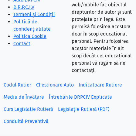
web/mobile fac obiectul
D.R.P.C.I.V
drepturilor de autor și sunt
Termeni și Condiții
protejate prin lege. Este
Politică de
permisă folosirea acestora
confidențialitate
doar în scop educațional
Politica Cookie
personal. Pentru folosirea
Contact
acestor materiale în alt
scop decât cel educațional
personal vă rugăm să ne
contactați.
Codul Rutier
Chestionare Auto
Indicatoare Rutiere
Mediu de Învățare
Întrebările DRPCIV Explicate
Curs Legislație Rutieră
Legislație Rutieră (PDF)
Conduită Preventivă