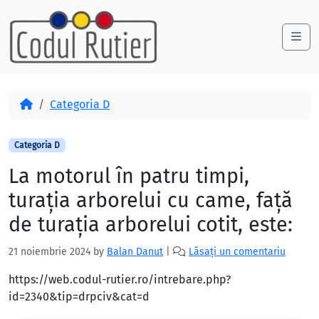
Skip to content
Skip to footer
Me
Acasă
Categoria D
Categoria D
La motorul în patru timpi,
turaţia arborelui cu came, faţă
de turaţia arborelui cotit, este:
21 noiembrie 2024
by
Balan Danut
|
Lăsați un comentariu
https://web.codul-rutier.ro/intrebare.php?
id=2340&tip=drpciv&cat=d