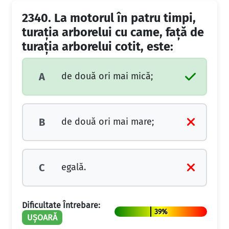
2340.
La motorul în patru timpi,
turaţia arborelui cu came, faţă de
turaţia arborelui cotit, este:
de două ori mai mică;
A
de două ori mai mare;
B
egală.
C
Dificultate Întrebare:
39%
UȘOARĂ