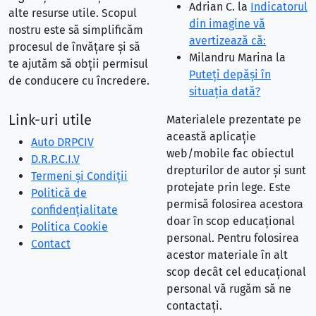
Adrian C.
la
Indicatorul
alte resurse utile. Scopul
din imagine vă
nostru este să simplificăm
avertizează că:
procesul de învățare și să
Milandru Marina
la
te ajutăm să obții permisul
Puteţi depăşi în
de conducere cu încredere.
situaţia dată?
Link-uri utile
Materialele prezentate pe
această aplicație
Auto DRPCIV
web/mobile fac obiectul
D.R.P.C.I.V
drepturilor de autor și sunt
Termeni și Condiții
protejate prin lege. Este
Politică de
permisă folosirea acestora
confidențialitate
doar în scop educațional
Politica Cookie
personal. Pentru folosirea
Contact
acestor materiale în alt
scop decât cel educațional
personal vă rugăm să ne
contactați.