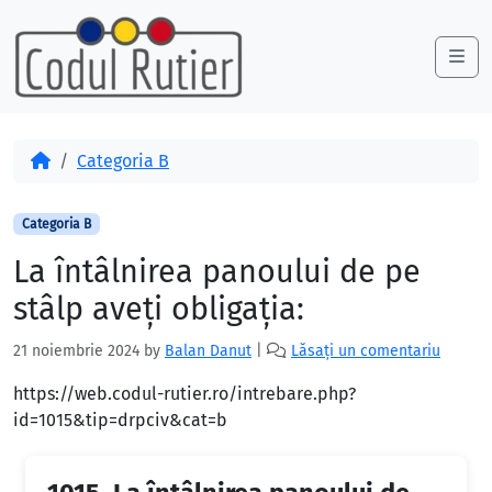
Skip to content
Skip to footer
Me
Acasă
Categoria B
Categoria B
La întâlnirea panoului de pe
stâlp aveţi obligaţia:
21 noiembrie 2024
by
Balan Danut
|
Lăsați un comentariu
https://web.codul-rutier.ro/intrebare.php?
id=1015&tip=drpciv&cat=b