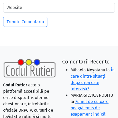
Comentarii Recente
Mihaela Negoianu
la
În
care dintre situaţii
depăşirea este
Codul Rutier
este o
interzisă?
platformă accesibilă pe
MARIA-SILVICA ROBITU
orice dispozitiv, oferind
la
Fumul de culoare
chestionare, întrebările
neagră emis de
oficiale DRPCIV, cursuri de
eşapament indică:
legislație rutieră și multe