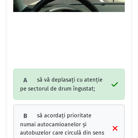
să vă deplasaţi cu atenţie
A
pe sectorul de drum îngustat;
să acordaţi prioritate
B
numai autocamioanelor şi
autobuzelor care circulă din sens