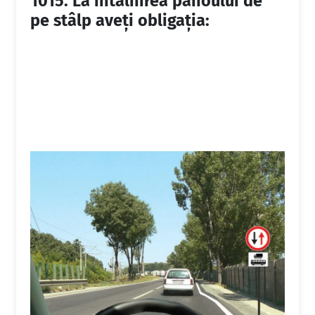
1015.
La întâlnirea panoului de
pe stâlp aveţi obligaţia: