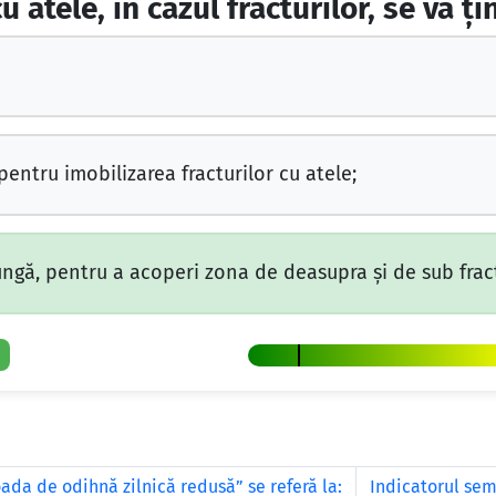
 atele, în cazul fracturilor, se va ți
pentru imobilizarea fracturilor cu atele;
lungă, pentru a acoperi zona de deasupra și de sub frac
ada de odihnă zilnică redusă” se referă la:
Indicatorul sem