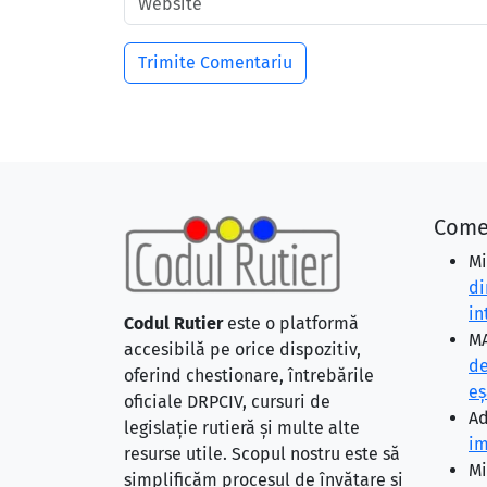
Come
Mi
di
in
Codul Rutier
este o platformă
MA
accesibilă pe orice dispozitiv,
de
oferind chestionare, întrebările
eş
oficiale DRPCIV, cursuri de
Ad
legislație rutieră și multe alte
im
resurse utile. Scopul nostru este să
Mi
simplificăm procesul de învățare și