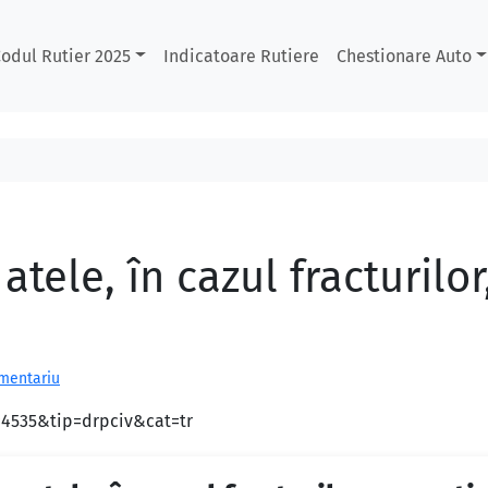
odul Rutier 2025
Indicatoare Rutiere
Chestionare Auto
atele, în cazul fracturilor
omentariu
d=4535&tip=drpciv&cat=tr