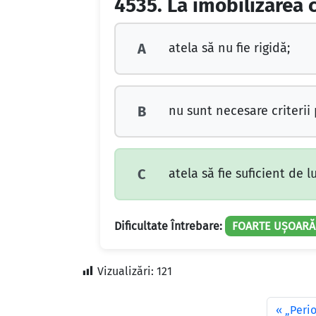
4535.
La imobilizarea cu
atela să nu fie rigidă;
A
nu sunt necesare criterii 
B
atela să fie suficient de 
C
Dificultate Întrebare:
FOARTE UȘOARĂ
Vizualizări:
121
„Perio