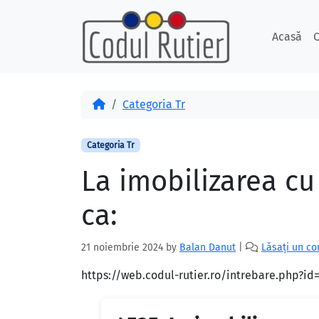
Skip to content
Skip to footer
Acasă
C
Acasă
Categoria Tr
Categoria Tr
La imobilizarea cu 
ca:
21 noiembrie 2024
by
Balan Danut
|
Lăsați un c
https://web.codul-rutier.ro/intrebare.php?i