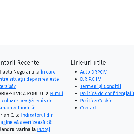
ntarii Recente
Link-uri utile
haela Negoianu
la
În care
Auto DRPCIV
ntre situaţii depăşirea este
D.R.P.C.I.V
terzisă?
Termeni și Condiții
RIA-SILVICA ROBITU
la
Fumul
Politică de confidențiali
 culoare neagră emis de
Politica Cookie
apament indică:
Contact
rian C.
la
Indicatorul din
agine vă avertizează că:
landru Marina
la
Puteţi