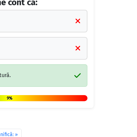
ne cont ca:
tură.
9%
nifică: