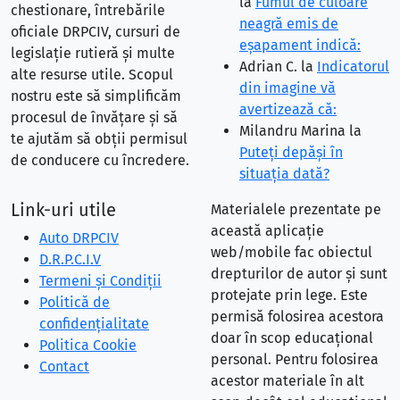
la
Fumul de culoare
chestionare, întrebările
neagră emis de
oficiale DRPCIV, cursuri de
eşapament indică:
legislație rutieră și multe
Adrian C.
la
Indicatorul
alte resurse utile. Scopul
din imagine vă
nostru este să simplificăm
avertizează că:
procesul de învățare și să
Milandru Marina
la
te ajutăm să obții permisul
Puteţi depăşi în
de conducere cu încredere.
situaţia dată?
Link-uri utile
Materialele prezentate pe
această aplicație
Auto DRPCIV
web/mobile fac obiectul
D.R.P.C.I.V
drepturilor de autor și sunt
Termeni și Condiții
protejate prin lege. Este
Politică de
permisă folosirea acestora
confidențialitate
doar în scop educațional
Politica Cookie
personal. Pentru folosirea
Contact
acestor materiale în alt