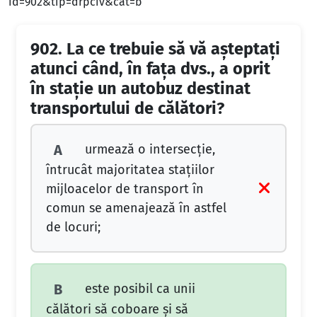
id=902&tip=drpciv&cat=b
902.
La ce trebuie să vă aşteptaţi
atunci când, în faţa dvs., a oprit
în staţie un autobuz destinat
transportului de călători?
urmează o intersecţie,
A
întrucât majoritatea staţiilor
mijloacelor de transport în
comun se amenajează în astfel
de locuri;
este posibil ca unii
B
călători să coboare şi să