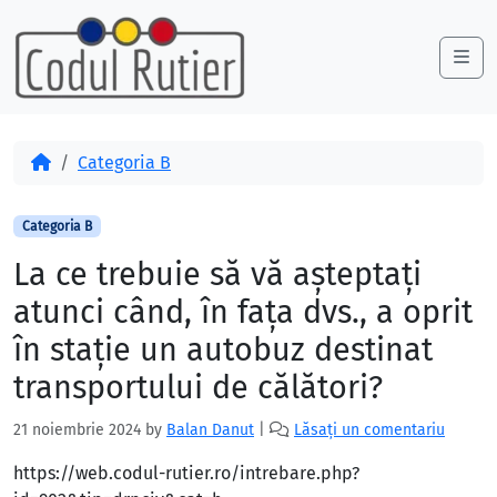
Skip to content
Skip to footer
Me
Acasă
Categoria B
Categoria B
La ce trebuie să vă aşteptaţi
atunci când, în faţa dvs., a oprit
în staţie un autobuz destinat
transportului de călători?
21 noiembrie 2024
by
Balan Danut
|
Lăsați un comentariu
https://web.codul-rutier.ro/intrebare.php?