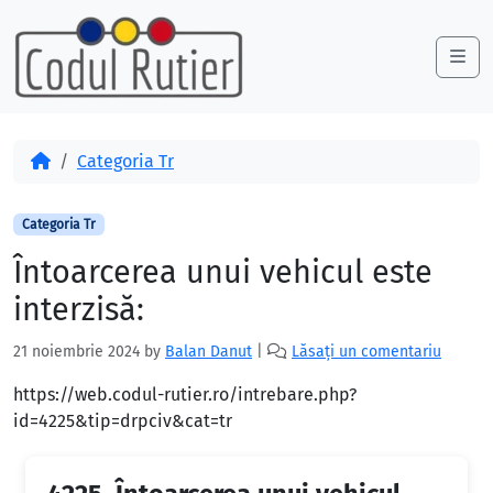
Skip to content
Skip to footer
Me
Acasă
Categoria Tr
Categoria Tr
Întoarcerea unui vehicul este
interzisă:
21 noiembrie 2024
by
Balan Danut
|
Lăsați un comentariu
https://web.codul-rutier.ro/intrebare.php?
id=4225&tip=drpciv&cat=tr