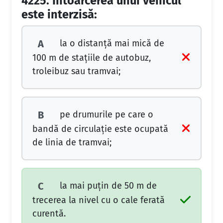
4225.
Întoarcerea unui vehicul
este interzisă:
la o distanță mai mică de
A
100 m de stațiile de autobuz,
troleibuz sau tramvai;
pe drumurile pe care o
B
bandă de circulație este ocupată
de linia de tramvai;
la mai puțin de 50 m de
C
trecerea la nivel cu o cale ferată
curentă.