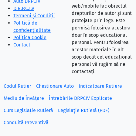
Auto DRPCIV
web/mobile fac obiectul
D.R.P.C.I.V
drepturilor de autor și sunt
Termeni și Condiții
protejate prin lege. Este
Politică de
permisă folosirea acestora
confidențialitate
doar în scop educațional
Politica Cookie
personal. Pentru folosirea
Contact
acestor materiale în alt
scop decât cel educațional
personal vă rugăm să ne
contactați.
Codul Rutier
Chestionare Auto
Indicatoare Rutiere
Mediu de Învățare
Întrebările DRPCIV Explicate
Curs Legislație Rutieră
Legislație Rutieră (PDF)
Conduită Preventivă