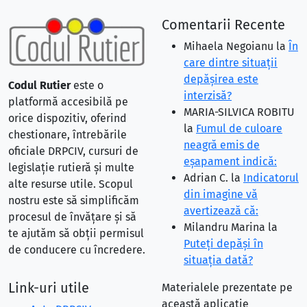
Comentarii Recente
Mihaela Negoianu
la
În
care dintre situaţii
depăşirea este
Codul Rutier
este o
interzisă?
platformă accesibilă pe
MARIA-SILVICA ROBITU
orice dispozitiv, oferind
la
Fumul de culoare
chestionare, întrebările
neagră emis de
oficiale DRPCIV, cursuri de
eşapament indică:
legislație rutieră și multe
Adrian C.
la
Indicatorul
alte resurse utile. Scopul
din imagine vă
nostru este să simplificăm
avertizează că:
procesul de învățare și să
Milandru Marina
la
te ajutăm să obții permisul
Puteţi depăşi în
de conducere cu încredere.
situaţia dată?
Link-uri utile
Materialele prezentate pe
această aplicație