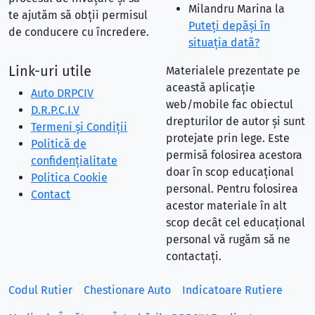
Milandru Marina
la
te ajutăm să obții permisul
Puteţi depăşi în
de conducere cu încredere.
situaţia dată?
Link-uri utile
Materialele prezentate pe
această aplicație
Auto DRPCIV
web/mobile fac obiectul
D.R.P.C.I.V
drepturilor de autor și sunt
Termeni și Condiții
protejate prin lege. Este
Politică de
permisă folosirea acestora
confidențialitate
doar în scop educațional
Politica Cookie
personal. Pentru folosirea
Contact
acestor materiale în alt
scop decât cel educațional
personal vă rugăm să ne
contactați.
Codul Rutier
Chestionare Auto
Indicatoare Rutiere