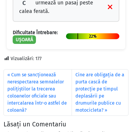
urmează un pasaj peste
C
calea ferată.
Dificultate Întrebare:
22%
UȘOARĂ
Vizualizări:
177
Cum se sancţionează
Cine are obligaţia de a
nerespectarea semnalelor
purta cască de
poliţiştilor la trecerea
protecţie pe timpul
coloanelor oficiale sau
deplasării pe
intercalarea într-o astfel de
drumurile publice cu
coloană?
motocicleta?
Lăsați un Comentariu