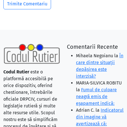
Comentarii Recente
Mihaela Negoianu
la
În
care dintre situaţii
depăşirea este
Codul Rutier
este o
interzisă?
platformă accesibilă pe
MARIA-SILVICA ROBITU
orice dispozitiv, oferind
la
Fumul de culoare
chestionare, întrebările
neagră emis de
oficiale DRPCIV, cursuri de
eşapament indică:
legislație rutieră și multe
Adrian C.
la
Indicatorul
alte resurse utile. Scopul
din imagine vă
nostru este să simplificăm
avertizează că:
procesul de învățare și să