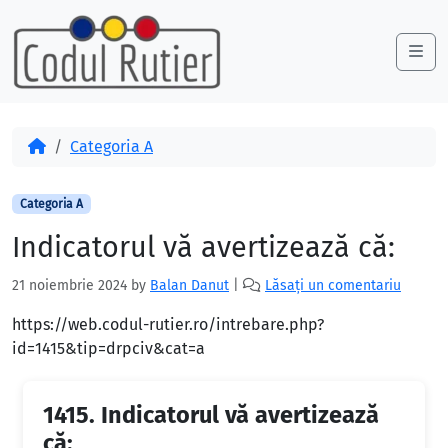
Skip to content
Skip to footer
Me
Acasă
Categoria A
Categoria A
Indicatorul vă avertizează că:
21 noiembrie 2024
by
Balan Danut
|
Lăsați un comentariu
https://web.codul-rutier.ro/intrebare.php?
id=1415&tip=drpciv&cat=a
1415.
Indicatorul vă avertizează
că: