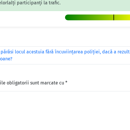
orlalți participanți la trafic.
 părăsi locul acestuia fără încuviințarea poliției, dacă a rezul
soane?
le obligatorii sunt marcate cu
*