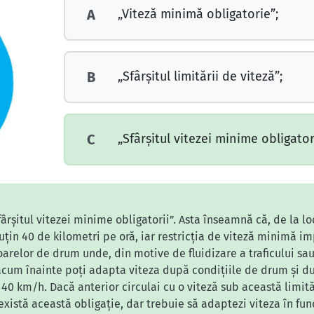
„Viteză minimă obligatorie”;
A
„Sfârşitul limitării de viteză”;
B
„Sfârşitul vitezei minime obligatori
C
ârșitul vitezei minime obligatorii”. Asta înseamnă că, de la 
puțin 40 de kilometri pe oră, iar restricția de viteză minimă i
oarelor de drum unde, din motive de fluidizare a traficului sa
cum înainte poți adapta viteza după condițiile de drum și dup
0 km/h. Dacă anterior circulai cu o viteză sub această limită
stă această obligație, dar trebuie să adaptezi viteza în funcți