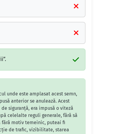
i”.
locul unde este amplasat acest semn,
mpusă anterior se anulează. Acest
u de siguranță, era impusă o viteză
ă celelalte reguli generale, fără să
 fără motiv temeinic, puteai fi
e de trafic, vizibilitate, starea