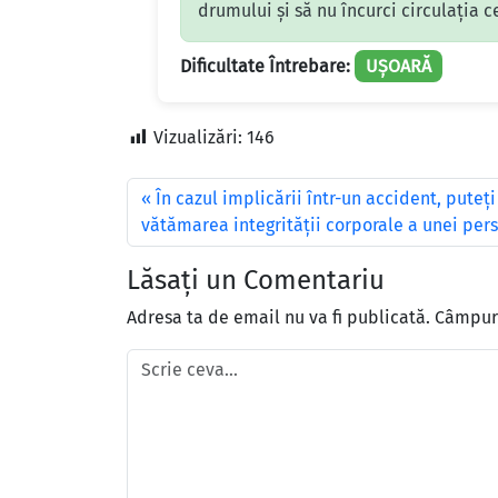
drumului și să nu încurci circulația cel
Dificultate Întrebare:
UȘOARĂ
Vizualizări:
146
În cazul implicării într-un accident, puteți
vătămarea integrității corporale a unei per
Lăsați un Comentariu
Adresa ta de email nu va fi publicată.
Câmpuri