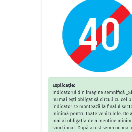
Explicație:
Indicatorul din imagine semnifică „Sf
nu mai ești obligat să circuli cu cel 
indicator se montează la finalul sect
minimă pentru toate vehiculele. De a
mai ai obligația de a menține minim 4
sancționat. După acest semn nu mai exi