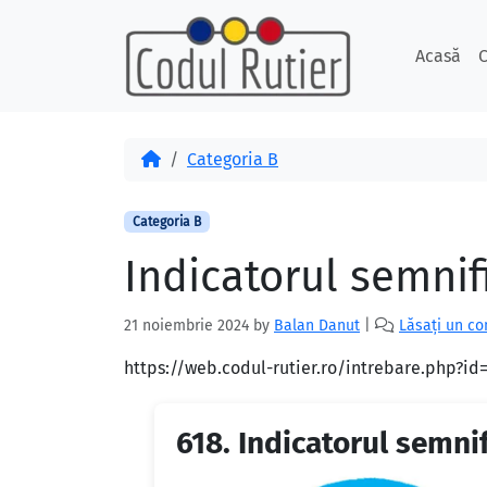
Skip to content
Skip to footer
Acasă
C
Acasă
Categoria B
Categoria B
Indicatorul semnif
21 noiembrie 2024
by
Balan Danut
|
Lăsați un c
https://web.codul-rutier.ro/intrebare.php?i
618.
Indicatorul semnif