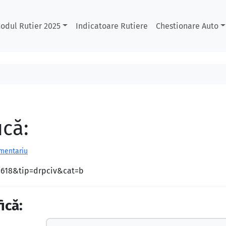
odul Rutier 2025
Indicatoare Rutiere
Chestionare Auto
ică:
omentariu
d=618&tip=drpciv&cat=b
ică: