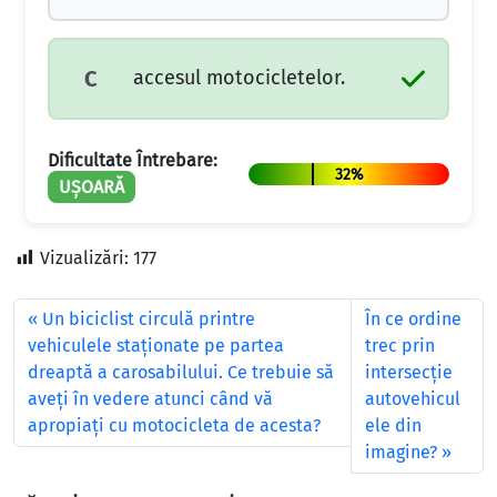
accesul motocicletelor.
C
Dificultate Întrebare:
32%
UȘOARĂ
Vizualizări:
177
Un biciclist circulă printre
În ce ordine
vehiculele staţionate pe partea
trec prin
dreaptă a carosabilului. Ce trebuie să
intersecţie
aveţi în vedere atunci când vă
autovehicul
apropiaţi cu motocicleta de acesta?
ele din
imagine?