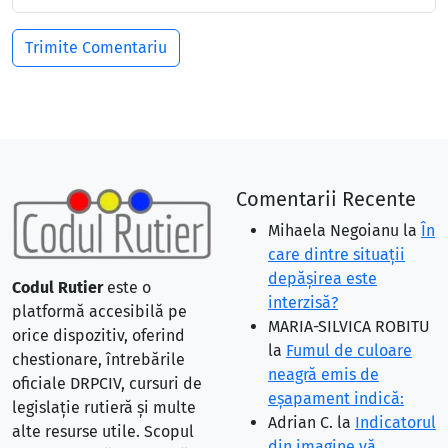
Comentarii Recente
Mihaela Negoianu
la
În
care dintre situaţii
depăşirea este
Codul Rutier
este o
interzisă?
platformă accesibilă pe
MARIA-SILVICA ROBITU
orice dispozitiv, oferind
la
Fumul de culoare
chestionare, întrebările
neagră emis de
oficiale DRPCIV, cursuri de
eşapament indică:
legislație rutieră și multe
Adrian C.
la
Indicatorul
alte resurse utile. Scopul
din imagine vă