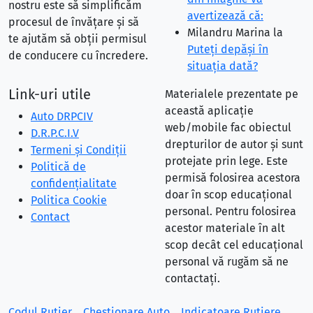
nostru este să simplificăm
avertizează că:
procesul de învățare și să
Milandru Marina
la
te ajutăm să obții permisul
Puteţi depăşi în
de conducere cu încredere.
situaţia dată?
Link-uri utile
Materialele prezentate pe
această aplicație
Auto DRPCIV
web/mobile fac obiectul
D.R.P.C.I.V
drepturilor de autor și sunt
Termeni și Condiții
protejate prin lege. Este
Politică de
permisă folosirea acestora
confidențialitate
doar în scop educațional
Politica Cookie
personal. Pentru folosirea
Contact
acestor materiale în alt
scop decât cel educațional
personal vă rugăm să ne
contactați.
Codul Rutier
Chestionare Auto
Indicatoare Rutiere