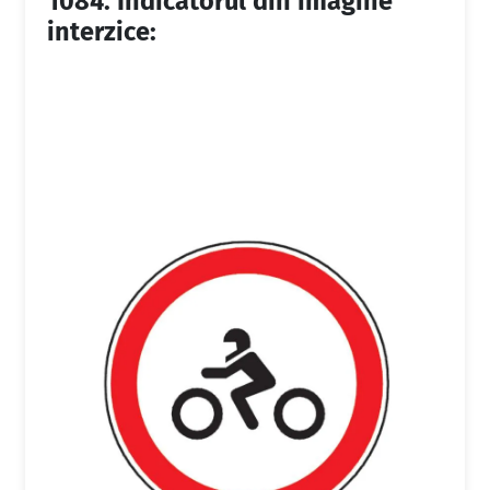
1084.
Indicatorul din imagine
interzice: