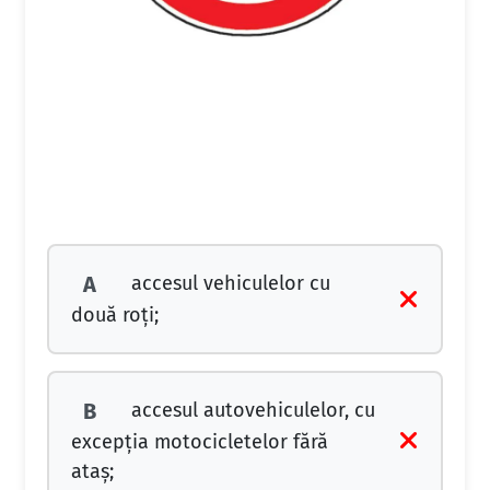
accesul vehiculelor cu
A
două roţi;
accesul autovehiculelor, cu
B
excepţia motocicletelor fără
ataş;