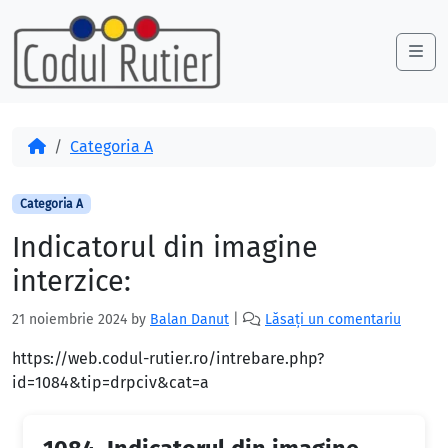
Skip to content
Skip to footer
Me
Acasă
Categoria A
Categoria A
Indicatorul din imagine
interzice:
21 noiembrie 2024
by
Balan Danut
|
Lăsați un comentariu
https://web.codul-rutier.ro/intrebare.php?
id=1084&tip=drpciv&cat=a