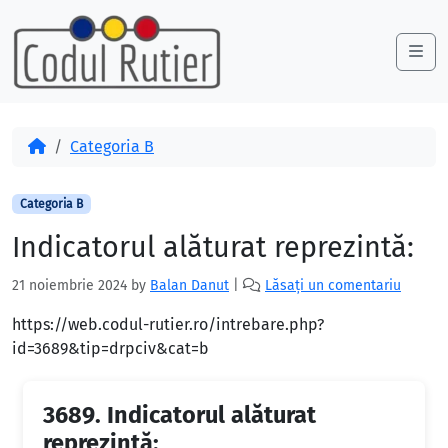
Skip to content
Skip to footer
Me
Acasă
Categoria B
Categoria B
Indicatorul alăturat reprezintă:
21 noiembrie 2024
by
Balan Danut
|
Lăsați un comentariu
https://web.codul-rutier.ro/intrebare.php?
id=3689&tip=drpciv&cat=b
3689.
Indicatorul alăturat
reprezintă: