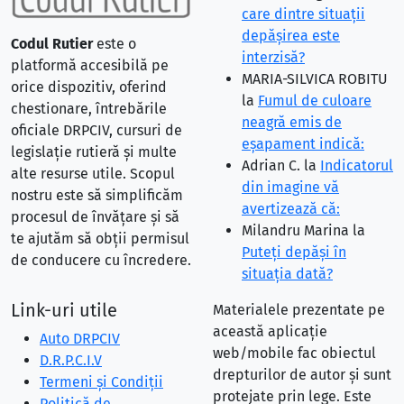
care dintre situaţii
depăşirea este
Codul Rutier
este o
interzisă?
platformă accesibilă pe
MARIA-SILVICA ROBITU
orice dispozitiv, oferind
la
Fumul de culoare
chestionare, întrebările
neagră emis de
oficiale DRPCIV, cursuri de
eşapament indică:
legislație rutieră și multe
Adrian C.
la
Indicatorul
alte resurse utile. Scopul
din imagine vă
nostru este să simplificăm
avertizează că:
procesul de învățare și să
Milandru Marina
la
te ajutăm să obții permisul
Puteţi depăşi în
de conducere cu încredere.
situaţia dată?
Link-uri utile
Materialele prezentate pe
această aplicație
Auto DRPCIV
web/mobile fac obiectul
D.R.P.C.I.V
drepturilor de autor și sunt
Termeni și Condiții
protejate prin lege. Este
Politică de