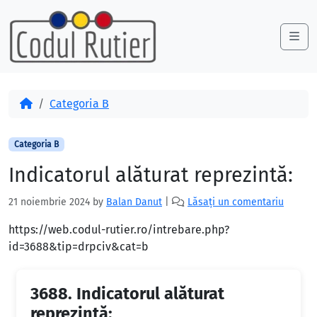
Skip to content
Skip to footer
Me
Acasă
Categoria B
Categoria B
Indicatorul alăturat reprezintă:
21 noiembrie 2024
by
Balan Danut
|
Lăsați un comentariu
https://web.codul-rutier.ro/intrebare.php?
id=3688&tip=drpciv&cat=b
3688.
Indicatorul alăturat
reprezintă: