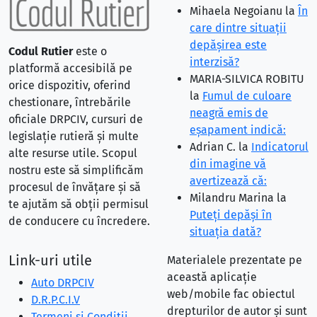
Mihaela Negoianu
la
În
care dintre situaţii
depăşirea este
Codul Rutier
este o
interzisă?
platformă accesibilă pe
MARIA-SILVICA ROBITU
orice dispozitiv, oferind
la
Fumul de culoare
chestionare, întrebările
neagră emis de
oficiale DRPCIV, cursuri de
eşapament indică:
legislație rutieră și multe
Adrian C.
la
Indicatorul
alte resurse utile. Scopul
din imagine vă
nostru este să simplificăm
avertizează că:
procesul de învățare și să
Milandru Marina
la
te ajutăm să obții permisul
Puteţi depăşi în
de conducere cu încredere.
situaţia dată?
Link-uri utile
Materialele prezentate pe
această aplicație
Auto DRPCIV
web/mobile fac obiectul
D.R.P.C.I.V
drepturilor de autor și sunt
Termeni și Condiții