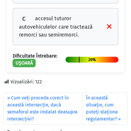
accesul tuturor
C
autovehiculelor care tractează
remorci sau semiremorci.
Dificultate Întrebare:
26%
UȘOARĂ
Vizualizări:
122
Cum veţi proceda corect în
În această
această intersecţie, dacă
situație, cum
semaforul este instalat deasupra
puteți staționa
intersecţiei?
regulamentar?