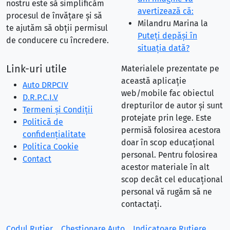
nostru este să simplificăm
avertizează că:
procesul de învățare și să
Milandru Marina
la
te ajutăm să obții permisul
Puteţi depăşi în
de conducere cu încredere.
situaţia dată?
Link-uri utile
Materialele prezentate pe
această aplicație
Auto DRPCIV
web/mobile fac obiectul
D.R.P.C.I.V
drepturilor de autor și sunt
Termeni și Condiții
protejate prin lege. Este
Politică de
permisă folosirea acestora
confidențialitate
doar în scop educațional
Politica Cookie
personal. Pentru folosirea
Contact
acestor materiale în alt
scop decât cel educațional
personal vă rugăm să ne
contactați.
Codul Rutier
Chestionare Auto
Indicatoare Rutiere