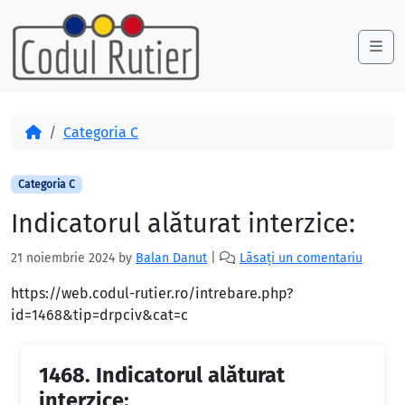
Skip to content
Skip to footer
Me
Acasă
Categoria C
Categoria C
Indicatorul alăturat interzice:
21 noiembrie 2024
by
Balan Danut
|
Lăsați un comentariu
https://web.codul-rutier.ro/intrebare.php?
id=1468&tip=drpciv&cat=c
1468.
Indicatorul alăturat
interzice: