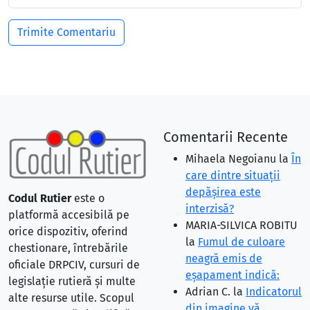
Comentarii Recente
Mihaela Negoianu
la
În
care dintre situaţii
depăşirea este
Codul Rutier
este o
interzisă?
platformă accesibilă pe
MARIA-SILVICA ROBITU
orice dispozitiv, oferind
la
Fumul de culoare
chestionare, întrebările
neagră emis de
oficiale DRPCIV, cursuri de
eşapament indică:
legislație rutieră și multe
Adrian C.
la
Indicatorul
alte resurse utile. Scopul
din imagine vă