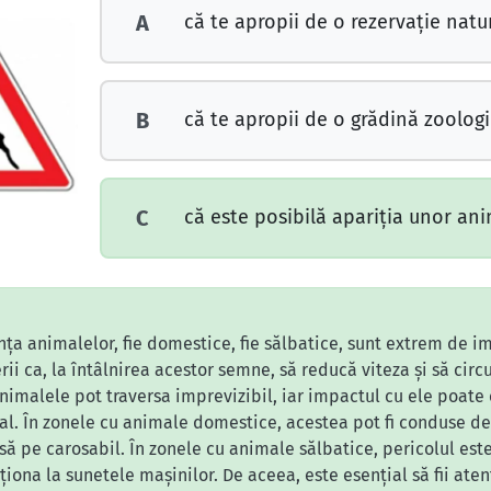
că te apropii de o rezervaţie natur
A
că te apropii de o grădină zoologi
B
că este posibilă apariţia unor ani
C
ța animalelor, fie domestice, fie sălbatice, sunt extrem de im
i ca, la întâlnirea acestor semne, să reducă viteza și să circul
nimalele pot traversa imprevizibil, iar impactul cu ele poate
l. În zonele cu animale domestice, acestea pot fi conduse de un
să pe carosabil. În zonele cu animale sălbatice, pericolul es
ționa la sunetele mașinilor. De aceea, este esențial să fii at