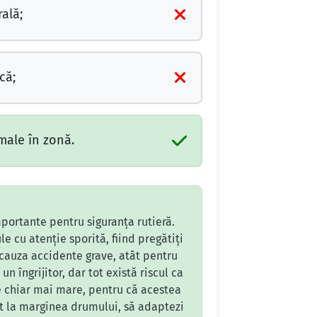
ală;
că;
male în zonă.
portante pentru siguranța rutieră.
e cu atenție sporită, fiind pregătiți
 cauza accidente grave, atât pentru
 îngrijitor, dar tot există riscul ca
te chiar mai mare, pentru că acestea
ent la marginea drumului, să adaptezi