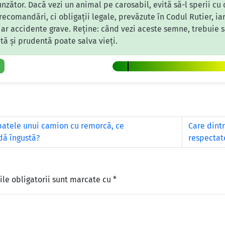
unzător. Dacă vezi un animal pe carosabil, evită să-l sperii cu 
 recomandări, ci obligații legale, prevăzute în Codul Rutier, i
ar accidente grave. Reține: când vezi aceste semne, trebuie să
tă și prudentă poate salva vieți.
spatele unui camion cu remorcă, ce
Care dintr
dă îngustă?
respectate
le obligatorii sunt marcate cu
*