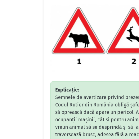
Explicație:
Semnele de avertizare privind prezen
Codul Rutier din România obligă șoferi
să oprească dacă apare un pericol. A
ocupanții mașinii, cât și pentru anima
vreun animal să se desprindă și să ia
traversează brusc, adesea fără a reac