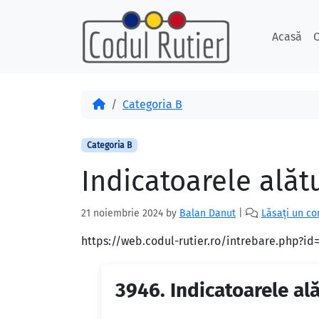
Skip to content
Skip to footer
Acasă
C
Acasă
Categoria B
Categoria B
Indicatoarele alătu
21 noiembrie 2024
by
Balan Danut
|
Lăsați un c
https://web.codul-rutier.ro/intrebare.php?i
3946.
Indicatoarele ală