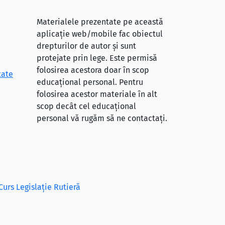
Materialele prezentate pe această
aplicație web/mobile fac obiectul
drepturilor de autor și sunt
protejate prin lege. Este permisă
folosirea acestora doar în scop
tate
educațional personal. Pentru
folosirea acestor materiale în alt
scop decât cel educațional
personal vă rugăm să ne contactați.
Curs Legislație Rutieră