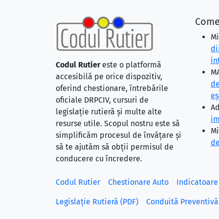
Come
Mi
di
in
Codul Rutier
este o platformă
MA
accesibilă pe orice dispozitiv,
de
oferind chestionare, întrebările
eş
oficiale DRPCIV, cursuri de
Ad
legislație rutieră și multe alte
im
resurse utile. Scopul nostru este să
Mi
simplificăm procesul de învățare și
de
să te ajutăm să obții permisul de
conducere cu încredere.
Codul Rutier
Chestionare Auto
Indicatoare
Legislație Rutieră (PDF)
Conduită Preventivă