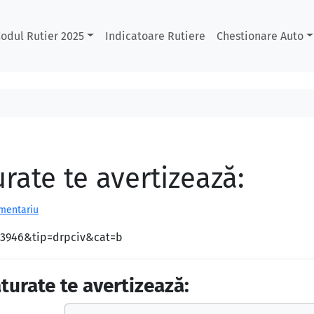
odul Rutier 2025
Indicatoare Rutiere
Chestionare Auto
rate te avertizează:
omentariu
d=3946&tip=drpciv&cat=b
turate te avertizează: