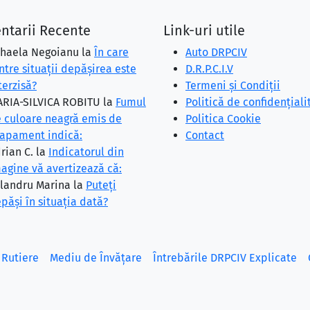
ntarii Recente
Link-uri utile
haela Negoianu
la
În care
Auto DRPCIV
ntre situaţii depăşirea este
D.R.P.C.I.V
terzisă?
Termeni și Condiții
RIA-SILVICA ROBITU
la
Fumul
Politică de confidențiali
 culoare neagră emis de
Politica Cookie
apament indică:
Contact
rian C.
la
Indicatorul din
agine vă avertizează că:
landru Marina
la
Puteţi
păşi în situaţia dată?
 Rutiere
Mediu de Învățare
Întrebările DRPCIV Explicate