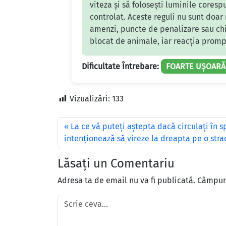
viteza și să folosești luminile coresp
controlat. Aceste reguli nu sunt doar
amenzi, puncte de penalizare sau chi
blocat de animale, iar reacția promp
Dificultate Întrebare:
FOARTE UȘOARĂ
Vizualizări:
133
La ce vă puteţi aştepta dacă circulaţi în 
intenţionează să vireze la dreapta pe o stra
Lăsați un Comentariu
Adresa ta de email nu va fi publicată.
Câmpuri