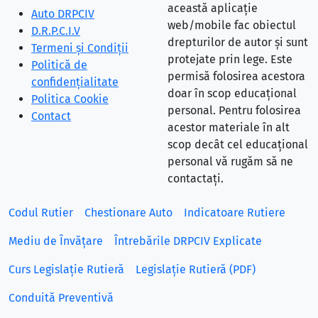
această aplicație
Auto DRPCIV
web/mobile fac obiectul
D.R.P.C.I.V
drepturilor de autor și sunt
Termeni și Condiții
protejate prin lege. Este
Politică de
permisă folosirea acestora
confidențialitate
doar în scop educațional
Politica Cookie
personal. Pentru folosirea
Contact
acestor materiale în alt
scop decât cel educațional
personal vă rugăm să ne
contactați.
Codul Rutier
Chestionare Auto
Indicatoare Rutiere
Mediu de Învățare
Întrebările DRPCIV Explicate
Curs Legislație Rutieră
Legislație Rutieră (PDF)
Conduită Preventivă