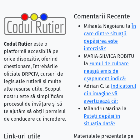
Comentarii Recente
Mihaela Negoianu
la
În
care dintre situaţii
depăşirea este
Codul Rutier
este o
interzisă?
platformă accesibilă pe
MARIA-SILVICA ROBITU
orice dispozitiv, oferind
la
Fumul de culoare
chestionare, întrebările
neagră emis de
oficiale DRPCIV, cursuri de
eşapament indică:
legislație rutieră și multe
Adrian C.
la
Indicatorul
alte resurse utile. Scopul
din imagine vă
nostru este să simplificăm
avertizează că:
procesul de învățare și să
Milandru Marina
la
te ajutăm să obții permisul
Puteţi depăşi în
de conducere cu încredere.
situaţia dată?
Link-uri utile
Materialele prezentate pe