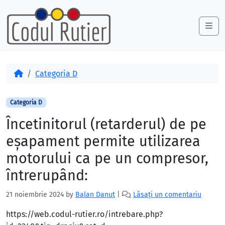
Skip to content
Skip to footer
Me
Acasă
Categoria D
Categoria D
Încetinitorul (retarderul) de pe
eşapament permite utilizarea
motorului ca pe un compresor,
întrerupând:
21 noiembrie 2024
by
Balan Danut
|
Lăsați un comentariu
https://web.codul-rutier.ro/intrebare.php?