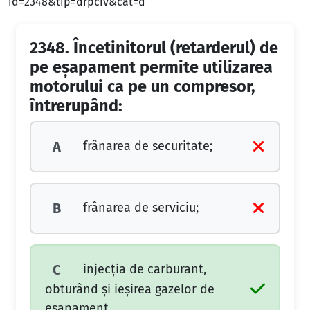
id=2348&tip=drpciv&cat=d
2348.
Încetinitorul (retarderul) de
pe eşapament permite utilizarea
motorului ca pe un compresor,
întrerupând:
frânarea de securitate;
A
frânarea de serviciu;
B
injecţia de carburant,
C
obturând şi ieşirea gazelor de
eşapament.