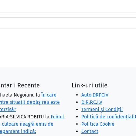
ntarii Recente
Link-uri utile
haela Negoianu
la
În care
Auto DRPCIV
ntre situaţii depăşirea este
D.R.P.C.I.V
terzisă?
Termeni și Condiții
RIA-SILVICA ROBITU
la
Fumul
Politică de confidențiali
 culoare neagră emis de
Politica Cookie
apament indică:
Contact