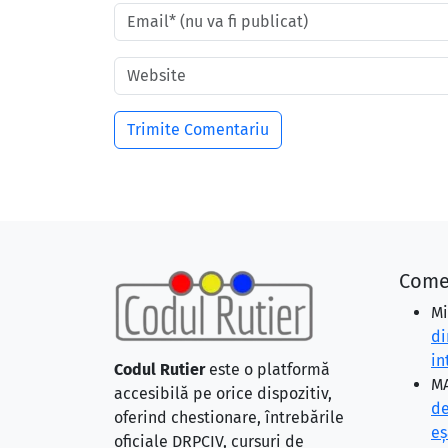
Come
Mi
di
in
Codul Rutier
este o platformă
MA
accesibilă pe orice dispozitiv,
de
oferind chestionare, întrebările
eş
oficiale DRPCIV, cursuri de