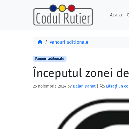
Skip to content
Skip to footer
Acasă
C
Acasă
Panouri aditionale
Panouri aditionale
Începutul zonei de
25 noiembrie 2024
by
Balan Danut
|
Lăsați un c