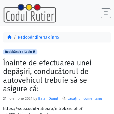
Skip to content
Skip to footer
Me
Acasă
Redobândire 13 din 15
Redobândire 13 din 15
Înainte de efectuarea unei
depăşiri, conducătorul de
autovehicul trebuie să se
asigure că:
21 noiembrie 2024
by
Balan Danut
|
Lăsați un comentariu
https://web.codul-rutier.ro/intrebare.php?