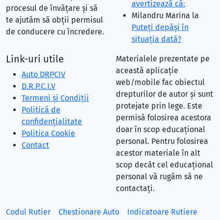
avertizează că:
procesul de învățare și să
Milandru Marina
la
te ajutăm să obții permisul
Puteţi depăşi în
de conducere cu încredere.
situaţia dată?
Link-uri utile
Materialele prezentate pe
această aplicație
Auto DRPCIV
web/mobile fac obiectul
D.R.P.C.I.V
drepturilor de autor și sunt
Termeni și Condiții
protejate prin lege. Este
Politică de
permisă folosirea acestora
confidențialitate
doar în scop educațional
Politica Cookie
personal. Pentru folosirea
Contact
acestor materiale în alt
scop decât cel educațional
personal vă rugăm să ne
contactați.
Codul Rutier
Chestionare Auto
Indicatoare Rutiere