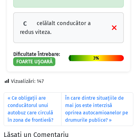
celălalt conducător a
C
redus viteza.
Dificultate Întrebare:
3%
FOARTE UȘOARĂ
Vizualizări:
147
Ce obligaţii are
În care dintre situaţiile de
conducătorul unui
mai jos este interzisă
autobuz care circulă
oprirea autocamioanelor pe
în zona de frontieră?
drumurile publice?
Lăsați un Comentariu