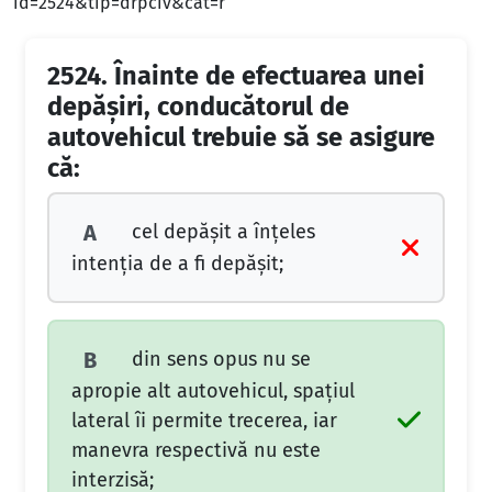
id=2524&tip=drpciv&cat=r
2524.
Înainte de efectuarea unei
depăşiri, conducătorul de
autovehicul trebuie să se asigure
că:
cel depăşit a înţeles
A
intenţia de a fi depăşit;
din sens opus nu se
B
apropie alt autovehicul, spaţiul
lateral îi permite trecerea, iar
manevra respectivă nu este
interzisă;