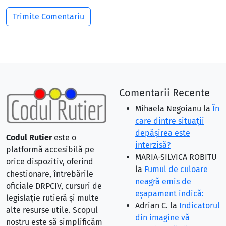
Comentarii Recente
Mihaela Negoianu
la
În
care dintre situaţii
depăşirea este
Codul Rutier
este o
interzisă?
platformă accesibilă pe
MARIA-SILVICA ROBITU
orice dispozitiv, oferind
la
Fumul de culoare
chestionare, întrebările
neagră emis de
oficiale DRPCIV, cursuri de
eşapament indică:
legislație rutieră și multe
Adrian C.
la
Indicatorul
alte resurse utile. Scopul
din imagine vă
nostru este să simplificăm